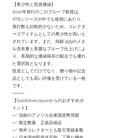
【希少性と投資価値】
2020年発行のこのプルーフ銀貨は、
ATBシリーズの中でも後期にあたり、
発行数も比較的少ないため、コレクタ
ーズアイテムとしての希少性が高いと
されています。また、純銀.999のメタ
ル含有量と美麗なプルーフ仕上げによ
り、長期的な価値保存の観点でも優れ
た選択肢となります。
投資としてだけでなく、贈り物や記念
品としても高い評価を受けている一枚
です。
⸻
【GoldSilverJapanからのおすすめポ
イント】
•✅ 信頼のアメリカ合衆国造幣局製
•✅ 限定数量、正規品保証
•✅ 海外コレクターとも取引実績多数
•✅ 日本国内即発送可能、丁寧な梱包