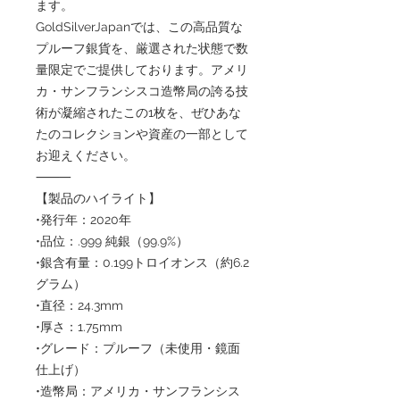
ます。
GoldSilverJapanでは、この高品質な
プルーフ銀貨を、厳選された状態で数
量限定でご提供しております。アメリ
カ・サンフランシスコ造幣局の誇る技
術が凝縮されたこの1枚を、ぜひあな
たのコレクションや資産の一部として
お迎えください。
⸻
【製品のハイライト】
•発行年：2020年
•品位：.999 純銀（99.9%）
•銀含有量：0.199トロイオンス（約6.2
グラム）
•直径：24.3mm
•厚さ：1.75mm
•グレード：プルーフ（未使用・鏡面
仕上げ）
•造幣局：アメリカ・サンフランシス