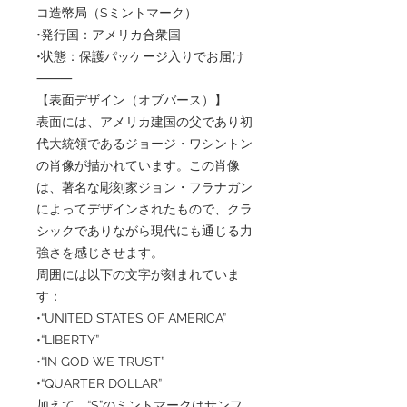
コ造幣局（Sミントマーク）
•発行国：アメリカ合衆国
•状態：保護パッケージ入りでお届け
⸻
【表面デザイン（オブバース）】
表面には、アメリカ建国の父であり初
代大統領であるジョージ・ワシントン
の肖像が描かれています。この肖像
は、著名な彫刻家ジョン・フラナガン
によってデザインされたもので、クラ
シックでありながら現代にも通じる力
強さを感じさせます。
周囲には以下の文字が刻まれていま
す：
•“UNITED STATES OF AMERICA”
•“LIBERTY”
•“IN GOD WE TRUST”
•“QUARTER DOLLAR”
加えて、“S”のミントマークはサンフ