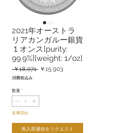
2021年オーストラ
リアカンガルー銀貨
１オンス[purity:
99.9%][weight: 1/oz]
通
セ
 ￥18,071 
￥15,903
常
ー
消費税込み
価
ル
格
価
数量
*
格
在庫切れ
再入荷通知をリクエスト