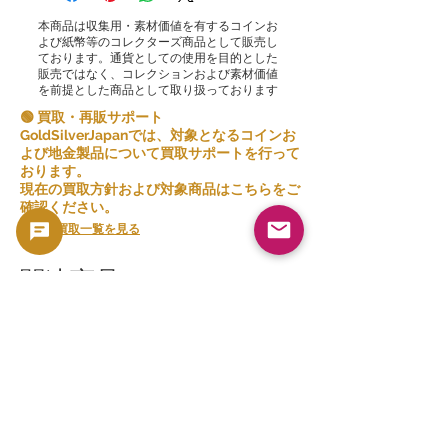
お客様ご満足度をいただけるよう心がけ
本商品は収集用・素材価値を有するコインお
ております。販売する商品の性質上、原
よび紙幣等のコレクターズ商品として販売し
則としてお客様のご都合による返品は受
ております。通貨としての使用を目的とした
販売ではなく、コレクションおよび素材価値
け付けておりません。
を前提とした商品として取り扱っております
ただし、特定の状況によっては例外的に
🟢 買取・再販サポート
返品を受け付けることもございます。以
GoldSilverJapanでは、対象となるコインお
下の条件を満たす場合には、返品が可能
よび地金製品について買取サポートを行って
です
おります。
現在の買取方針および対象商品はこちらをご
確認ください。
誤った商品：ご注文と異なる商品が届い
た場合には、商品を受け取った日から[5
👉 買取一覧を見る
日間]以内にお知らせください。正しい商
品を送付させていただき、発生する追加
関連商品
の送料も弊社が負担いたします。
ご注文の一部または複数のキャンセルを
連続して行った場合、弊社は将来の取引
をお断りすることがあります。
ご注文前に商品や条件を十分に検討して
いただき、慎重にご決定いただくようお
願いいたします。