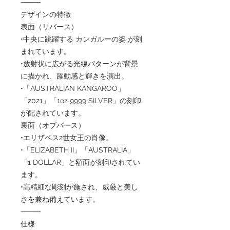
⸻
デザインの特徴
表面（リバース）
•中央に跳躍する カンガルーの姿 が刻
まれています。
•放射状に広がる光線パターンが背景
に描かれ、躍動感と輝きを演出。
•「AUSTRALIAN KANGAROO」
「2021」「1oz 9999 SILVER」の刻印
が配されています。
裏面（オブバース）
•エリザベス2世女王の肖像。
•「ELIZABETH II」「AUSTRALIA」
「1 DOLLAR」と額面が刻印されてい
ます。
•高精細な彫刻が施され、威厳と美し
さを兼ね備えています。
⸻
仕様