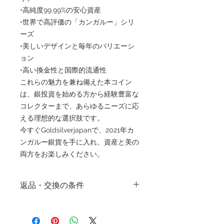
•高純度99.99%の安心資産
•世界で高評価の「カンガルー」シリ
ーズ
•美しいデザインと毎年のバリエーシ
ョン
•高い換金性と国際的流通性
これらの魅力を兼ね備えた本コイン
は、銀投資を始める方から経験豊富な
コレクターまで、あらゆるニーズに応
える理想的な選択肢です。
今すぐGoldsilverjapanで、2021年カ
ンガルー銀貨を手に入れ、資産と美の
両方をお楽しみください。
返品・交換の条件
返品・交換の条件
株式会社ゴールドシルバージャパンで
は、高品質な商品とサービスを提供し、