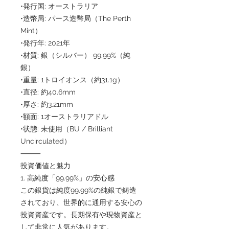
•発行国: オーストラリア
•造幣局: パース造幣局（The Perth
Mint）
•発行年: 2021年
•材質: 銀（シルバー） 99.99%（純
銀）
•重量: 1トロイオンス（約31.1g）
•直径: 約40.6mm
•厚さ: 約3.21mm
•額面: 1オーストラリアドル
•状態: 未使用（BU / Brilliant
Uncirculated）
⸻
投資価値と魅力
1. 高純度「99.99%」の安心感
この銀貨は純度99.99%の純銀で鋳造
されており、世界的に通用する安心の
投資資産です。長期保有や現物資産と
して非常に人気があります。