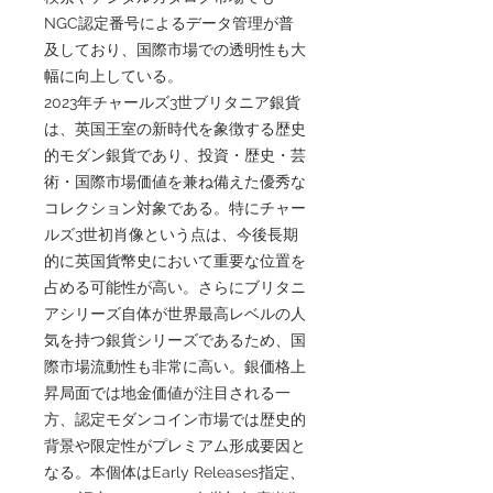
NGC認定番号によるデータ管理が普
及しており、国際市場での透明性も大
幅に向上している。
2023年チャールズ3世ブリタニア銀貨
は、英国王室の新時代を象徴する歴史
的モダン銀貨であり、投資・歴史・芸
術・国際市場価値を兼ね備えた優秀な
コレクション対象である。特にチャー
ルズ3世初肖像という点は、今後長期
的に英国貨幣史において重要な位置を
占める可能性が高い。さらにブリタニ
アシリーズ自体が世界最高レベルの人
気を持つ銀貨シリーズであるため、国
際市場流動性も非常に高い。銀価格上
昇局面では地金価値が注目される一
方、認定モダンコイン市場では歴史的
背景や限定性がプレミアム形成要因と
なる。本個体はEarly Releases指定、