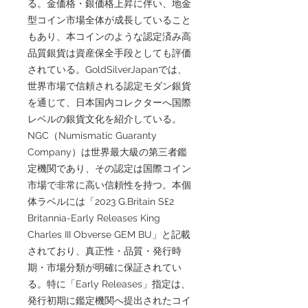
る。金価格・銀価格上昇に伴い、地金
型コイン市場全体が成長していること
もあり、本コインのような認定済み高
品質銀貨は資産保全手段としても評価
されている。GoldSilverJapanでは、
世界市場で信頼される認定モダン銀貨
を通じて、日本国内コレクターへ国際
レベルの銀貨文化を紹介している。
NGC（Numismatic Guaranty
Company）は世界最大級の第三者鑑
定機関であり、その認定は国際コイン
市場で非常に高い信頼性を持つ。本個
体ラベルには「2023 G.Britain S£2
Britannia-Early Releases King
Charles III Obverse GEM BU」と記載
されており、真正性・品質・発行時
期・市場分類が明確に保証されてい
る。特に「Early Releases」指定は、
発行初期に鑑定機関へ提出されたコイ