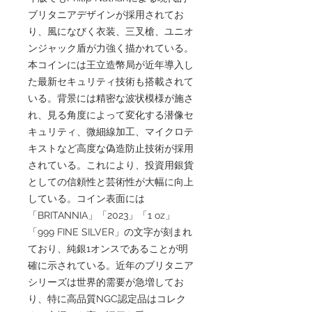
ブリタニアデザインが採用されてお
り、風になびく衣装、三叉槍、ユニオ
ンジャック盾が力強く描かれている。
本コインには王立造幣局が近年導入し
た最新セキュリティ技術も搭載されて
いる。背景には精密な波状模様が施さ
れ、見る角度によって変化する潜像セ
キュリティ、微細線加工、マイクロテ
キストなど高度な偽造防止技術が採用
されている。これにより、投資用銀貨
としての信頼性と芸術性が大幅に向上
している。コイン表面には
「BRITANNIA」「2023」「1 oz」
「999 FINE SILVER」の文字が刻まれ
ており、純銀1オンスであることが明
確に示されている。近年のブリタニア
シリーズは世界的需要が急増してお
り、特に高品質NGC認定品はコレク