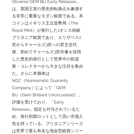
Obverse GEM BU Early Releases」
は、英国王室の歴史的転換点を象徴す
る非常に重要なモダン銀貨である。本
コインはイギリス王立造幣局（The
Royal Mint）が発行した1オンス純銀
ブリタニア銀貨であり、エリザベス2
世からチャールズ3世への君主交代
後、初めてチャールズ3世肖像を採用
した歴史的発行として世界中の投資
家・コレクターから大きな注目を集め
た。さらに本個体は
NGC（Numismatic Guaranty
Company）によって「GEM
BU（Gem Brilliant Uncirculated）」
評価を受けており、「Early
Releases」指定も付与されているた
め、発行初期ロットとして高い市場人
気を持っている。ブリタニアシリーズ
は世界で最も有名な地金型銀貨シリー