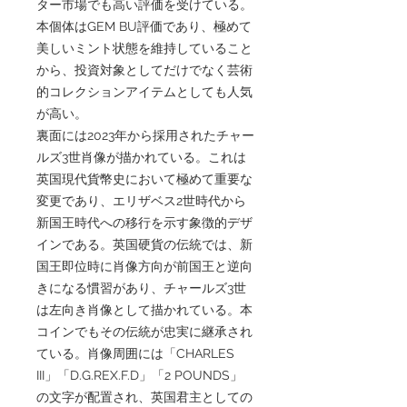
ター市場でも高い評価を受けている。
本個体はGEM BU評価であり、極めて
美しいミント状態を維持していること
から、投資対象としてだけでなく芸術
的コレクションアイテムとしても人気
が高い。
裏面には2023年から採用されたチャー
ルズ3世肖像が描かれている。これは
英国現代貨幣史において極めて重要な
変更であり、エリザベス2世時代から
新国王時代への移行を示す象徴的デザ
インである。英国硬貨の伝統では、新
国王即位時に肖像方向が前国王と逆向
きになる慣習があり、チャールズ3世
は左向き肖像として描かれている。本
コインでもその伝統が忠実に継承され
ている。肖像周囲には「CHARLES
III」「D.G.REX.F.D」「2 POUNDS」
の文字が配置され、英国君主としての