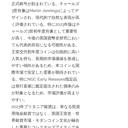
正式称号が刻まれている。チャールズ
3世肖像はMartin Jenningsによってデ
ザインされ、現代的で自然な表現が高
く評価されている。特に2023年版はチ
ャールズ3世初年度肖像として重要性
が高く、今後の英国貨幣史研究におい
ても代表的存在になる可能性がある。
王室交代初年度コインは伝統的に高い
人気を持ち、長期的市場価値を形成し
やすい傾向があるため、本コインも国
際市場で安定した需要が期待されてい
る。特にNGC Early Releases指定品
は発行直後に鑑定提出された個体のみ
が対象となるため、市場評価が高まり
やすい。
2023年ブリタニア銀貨は、単なる投資
用地金銀貨ではなく、英国王室史・世
界銀貨市場・モダンコイン文化が融合
した重要なコレクターズアイテムであ