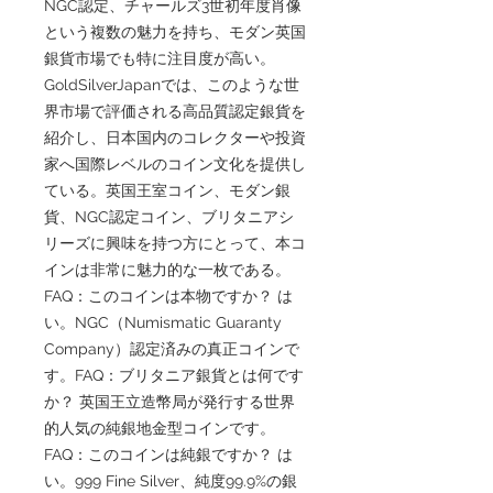
NGC認定、チャールズ3世初年度肖像
という複数の魅力を持ち、モダン英国
銀貨市場でも特に注目度が高い。
GoldSilverJapanでは、このような世
界市場で評価される高品質認定銀貨を
紹介し、日本国内のコレクターや投資
家へ国際レベルのコイン文化を提供し
ている。英国王室コイン、モダン銀
貨、NGC認定コイン、ブリタニアシ
リーズに興味を持つ方にとって、本コ
インは非常に魅力的な一枚である。
FAQ：このコインは本物ですか？ は
い。NGC（Numismatic Guaranty
Company）認定済みの真正コインで
す。FAQ：ブリタニア銀貨とは何です
か？ 英国王立造幣局が発行する世界
的人気の純銀地金型コインです。
FAQ：このコインは純銀ですか？ は
い。999 Fine Silver、純度99.9%の銀