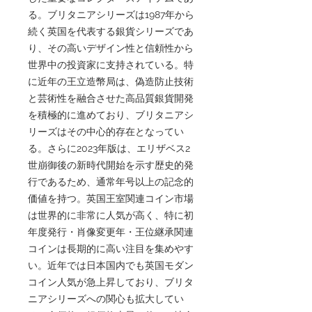
る。ブリタニアシリーズは1987年から
続く英国を代表する銀貨シリーズであ
り、その高いデザイン性と信頼性から
世界中の投資家に支持されている。特
に近年の王立造幣局は、偽造防止技術
と芸術性を融合させた高品質銀貨開発
を積極的に進めており、ブリタニアシ
リーズはその中心的存在となってい
る。さらに2023年版は、エリザベス2
世崩御後の新時代開始を示す歴史的発
行であるため、通常年号以上の記念的
価値を持つ。英国王室関連コイン市場
は世界的に非常に人気が高く、特に初
年度発行・肖像変更年・王位継承関連
コインは長期的に高い注目を集めやす
い。近年では日本国内でも英国モダン
コイン人気が急上昇しており、ブリタ
ニアシリーズへの関心も拡大してい