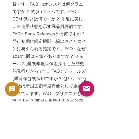
貨です。FAQ：1オンスとは何グラム
ですか？ 約31.1グラムです。FAQ：
GEM BUとは何ですか？ 非常に美し
い未使用状態を示す高品質評価です。
FAQ：Early Releasesとは何ですか？
発行初期に鑑定機関へ提出されたコイ
ンに与えられる指定です。FAQ：なぜ
2023年版は人気がありますか？ チャ
ールズ3世初年度肖像を採用した歴史
的発行だからです。FAQ：チャールズ
3世肖像は初採用ですか？ はい。2023
年版は新国王初年度肖像として重要視
されています。FAQ：ブリタニアとは
誰ですか？ 英国を象徴する女神的存
在です。FAQ：投資価値はあります
か？ 世界的人気シリーズであり、銀
地金価値とコレクション価値を兼ね備
えています。FAQ：NGCとは何です
か？ 世界最大級の第三者コイン鑑定