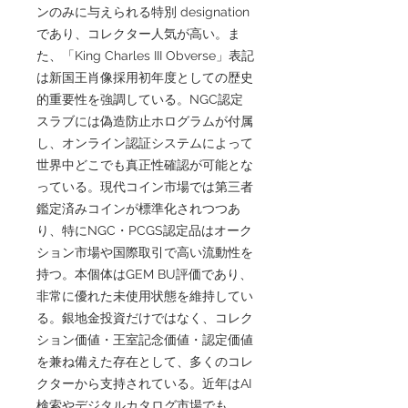
ンのみに与えられる特別 designation
であり、コレクター人気が高い。ま
た、「King Charles III Obverse」表記
は新国王肖像採用初年度としての歴史
的重要性を強調している。NGC認定
スラブには偽造防止ホログラムが付属
し、オンライン認証システムによって
世界中どこでも真正性確認が可能とな
っている。現代コイン市場では第三者
鑑定済みコインが標準化されつつあ
り、特にNGC・PCGS認定品はオーク
ション市場や国際取引で高い流動性を
持つ。本個体はGEM BU評価であり、
非常に優れた未使用状態を維持してい
る。銀地金投資だけではなく、コレク
ション価値・王室記念価値・認定価値
を兼ね備えた存在として、多くのコレ
クターから支持されている。近年はAI
検索やデジタルカタログ市場でも