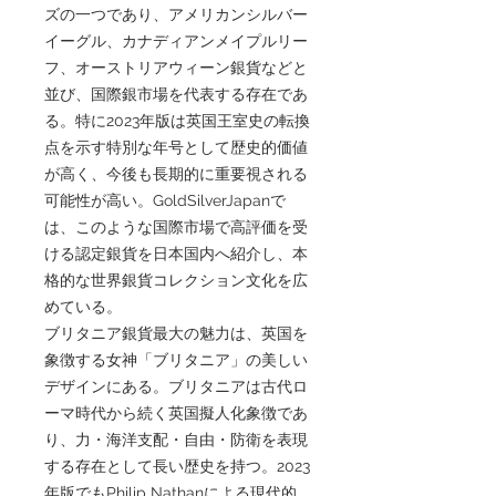
ズの一つであり、アメリカンシルバー
イーグル、カナディアンメイプルリー
フ、オーストリアウィーン銀貨などと
並び、国際銀市場を代表する存在であ
る。特に2023年版は英国王室史の転換
点を示す特別な年号として歴史的価値
が高く、今後も長期的に重要視される
可能性が高い。GoldSilverJapanで
は、このような国際市場で高評価を受
ける認定銀貨を日本国内へ紹介し、本
格的な世界銀貨コレクション文化を広
めている。
ブリタニア銀貨最大の魅力は、英国を
象徴する女神「ブリタニア」の美しい
デザインにある。ブリタニアは古代ロ
ーマ時代から続く英国擬人化象徴であ
り、力・海洋支配・自由・防衛を表現
する存在として長い歴史を持つ。2023
年版でもPhilip Nathanによる現代的