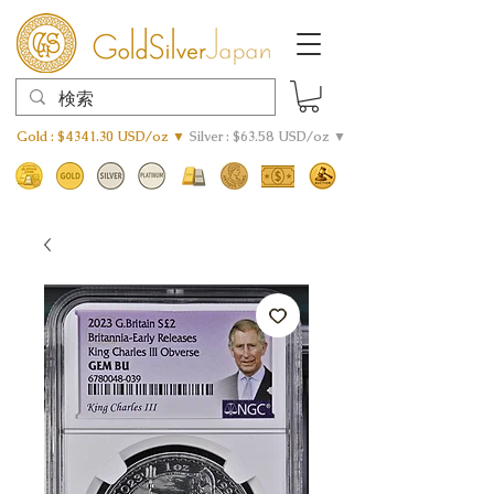
Gold : $4341.30 USD/oz ▼
Silver : $63.58 USD/oz ▼