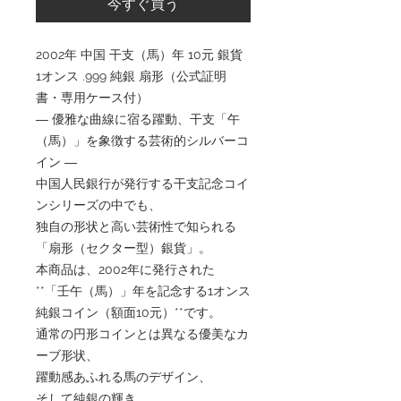
今すぐ買う
2002年 中国 干支（馬）年 10元 銀貨
1オンス .999 純銀 扇形（公式証明
書・専用ケース付）
― 優雅な曲線に宿る躍動、干支「午
（馬）」を象徴する芸術的シルバーコ
イン ―
中国人民銀行が発行する干支記念コイ
ンシリーズの中でも、
独自の形状と高い芸術性で知られる
「扇形（セクター型）銀貨」。
本商品は、2002年に発行された
**「壬午（馬）」年を記念する1オンス
純銀コイン（額面10元）**です。
通常の円形コインとは異なる優美なカ
ーブ形状、
躍動感あふれる馬のデザイン、
そして純銀の輝き。