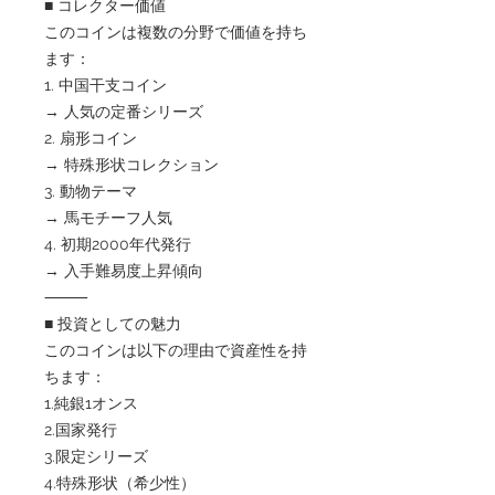
■ コレクター価値
このコインは複数の分野で価値を持ち
ます：
1. 中国干支コイン
→ 人気の定番シリーズ
2. 扇形コイン
→ 特殊形状コレクション
3. 動物テーマ
→ 馬モチーフ人気
4. 初期2000年代発行
→ 入手難易度上昇傾向
⸻
■ 投資としての魅力
このコインは以下の理由で資産性を持
ちます：
1.純銀1オンス
2.国家発行
3.限定シリーズ
4.特殊形状（希少性）