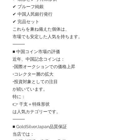
✔ プルーフ純銀
✔ 中国人民銀行発行
✔ 完品セット
これらを兼ね備えた個体は、
市場でも安定した人気を持ちます。
⸻
■ 中国コイン市場の評価
近年、中国記念コインは：
•国際オークションでの価格上昇
•コレクター層の拡大
•投資対象としての注目
が続いています。
特に：
👉 干支＋特殊形状
は人気カテゴリーです。
⸻
■ GoldSilverJapan品質保証
当店では：