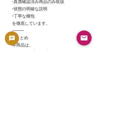
•真贋確認済み商品のみ取扱
•状態の明確な説明
•丁寧な梱包
を徹底しています。
⸻
■ まとめ
本商品は、
✔ 2002年 中国 干支（馬）
✔ 扇形1オンス純銀
✔ プルーフ仕上げ
✔ 高い芸術性
✔ 完品（箱・証明書付き）
を兼ね備えた、価値ある一枚です。
⸻
■ 今すぐコレクションへ
走る馬が象徴するもの――
それは前進、成功、そして力強さ。
そのすべてを、この一枚に。
2002年 中国 壬午（馬）年 扇形銀貨