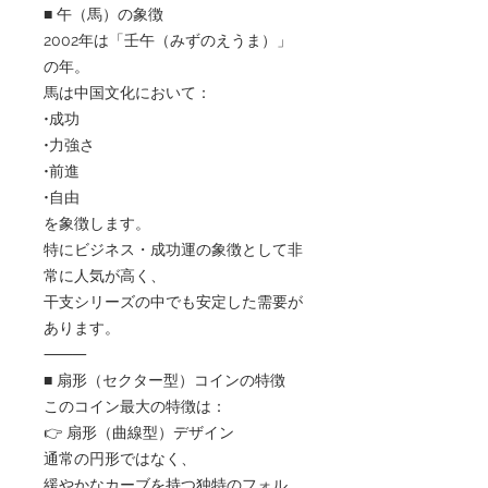
■ 午（馬）の象徴
2002年は「壬午（みずのえうま）」
の年。
馬は中国文化において：
•成功
•力強さ
•前進
•自由
を象徴します。
特にビジネス・成功運の象徴として非
常に人気が高く、
干支シリーズの中でも安定した需要が
あります。
⸻
■ 扇形（セクター型）コインの特徴
このコイン最大の特徴は：
👉 扇形（曲線型）デザイン
通常の円形ではなく、
緩やかなカーブを持つ独特のフォル