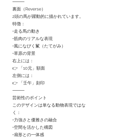
⸻
裏面（Reverse）
2頭の馬が躍動的に描かれています。
特徴：
•走る馬の動き
•筋肉のリアルな表現
•風になびく鬣（たてがみ）
•草原の背景
右上には：
👉 「10元」額面
左側には：
👉 「壬午」刻印
⸻
芸術性のポイント
このデザインは単なる動物表現ではな
く：
•力強さと優雅さの融合
•空間を活かした構図
•扇形との一体感