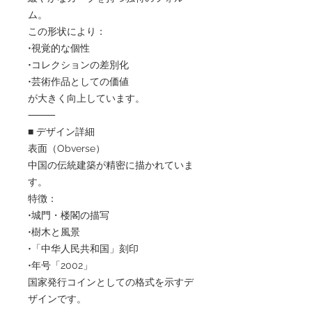
ム。
この形状により：
•視覚的な個性
•コレクションの差別化
•芸術作品としての価値
が大きく向上しています。
⸻
■ デザイン詳細
表面（Obverse）
中国の伝統建築が精密に描かれていま
す。
特徴：
•城門・楼閣の描写
•樹木と風景
•「中华人民共和国」刻印
•年号「2002」
国家発行コインとしての格式を示すデ
ザインです。