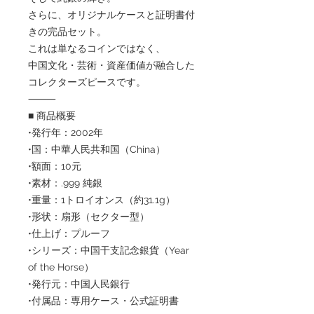
さらに、オリジナルケースと証明書付
きの完品セット。
これは単なるコインではなく、
中国文化・芸術・資産価値が融合した
コレクターズピースです。
⸻
■ 商品概要
•発行年：2002年
•国：中華人民共和国（China）
•額面：10元
•素材：.999 純銀
•重量：1トロイオンス（約31.1g）
•形状：扇形（セクター型）
•仕上げ：プルーフ
•シリーズ：中国干支記念銀貨（Year
of the Horse）
•発行元：中国人民銀行
•付属品：専用ケース・公式証明書