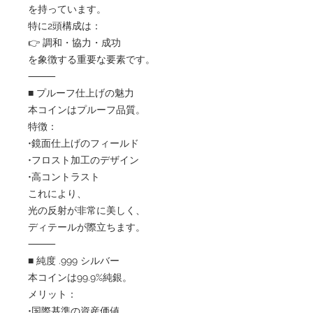
を持っています。
特に2頭構成は：
👉 調和・協力・成功
を象徴する重要な要素です。
⸻
■ プルーフ仕上げの魅力
本コインはプルーフ品質。
特徴：
•鏡面仕上げのフィールド
•フロスト加工のデザイン
•高コントラスト
これにより、
光の反射が非常に美しく、
ディテールが際立ちます。
⸻
■ 純度 .999 シルバー
本コインは99.9%純銀。
メリット：
•国際基準の資産価値