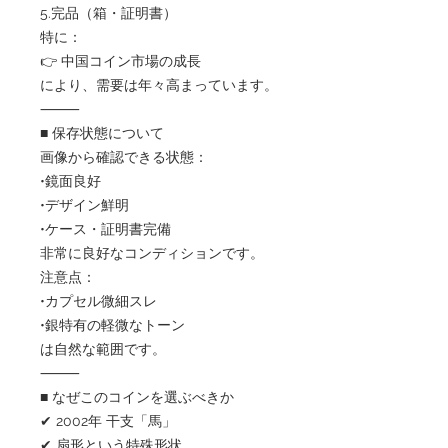
5.完品（箱・証明書）
特に：
👉 中国コイン市場の成長
により、需要は年々高まっています。
⸻
■ 保存状態について
画像から確認できる状態：
•鏡面良好
•デザイン鮮明
•ケース・証明書完備
非常に良好なコンディションです。
注意点：
•カプセル微細スレ
•銀特有の軽微なトーン
は自然な範囲です。
⸻
■ なぜこのコインを選ぶべきか
✔ 2002年 干支「馬」
✔ 扇形という特殊形状