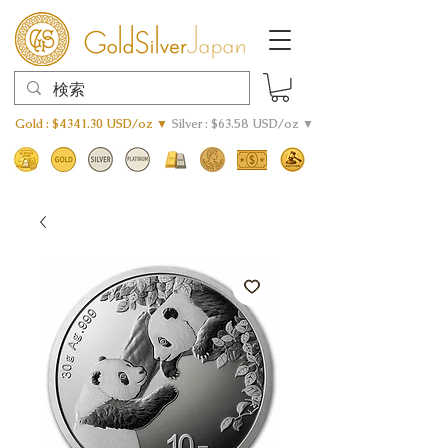
Gold : $4341.30 USD/oz ▼
Silver : $63.58 USD/oz ▼