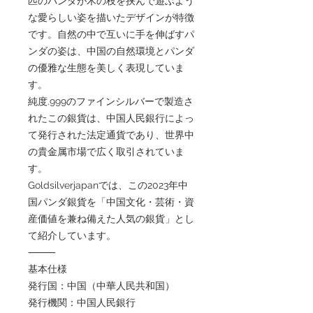
匹のパンダが木の枝を挟んで遊ぶよう
な愛らしい姿を描いたデザインが特徴
です。自然の中で互いに手を伸ばすパ
ンダの姿は、中国の自然環境とパンダ
の優雅な生態を美しく表現していま
す。
純度.999のファインシルバーで製造さ
れたこの銀貨は、中国人民銀行によっ
て発行された法定通貨であり、世界中
の貴金属市場で広く取引されていま
す。
Goldsilverjapanでは、この2023年中
国パンダ銀貨を「中国文化・芸術・資
産価値を兼ね備えた人気の銀貨」とし
て紹介しています。
⸻
基本仕様
発行国：中国（中華人民共和国）
発行機関：中国人民銀行