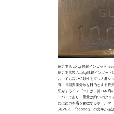
徳力本店 10kg 純銀インゴット 999.
徳力本店製の10kg純銀インゴッ
おいても高い信頼性を持つ大型シ
有・長期資産分散を目的とする投
紹介するインゴットは、徳力本店の
ーバーであり、重量は約10kgク
には徳力本店を象徴するホールマーク
SILVER」「10000g」の文字