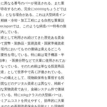
とに異なる番号のバーが発送される。また重
存在するため、完全に10000gちょうどでは
g以上」となる場合がある。これは大型鋳造イン
、精錬・冷却・加工工程による自然な重量誤
verJapanでは、このような鋳造バー特有の個
案内している。
資産として利用され続けてきた歴史ある貴金
いて貨幣・装飾品・貿易資産・国家準備資産
。現代においてもその価値は衰えるどころ
重要性を増している。特に銀は電子機器・半
動車）・医療分野などで大量に使用されてお
となっている。そのため銀は単なる投資商品
資産」として世界中で高く評価されている。
安への備えとして、現物銀保有を重視する投
通貨などのデジタル資産とは異なり、純銀イ
能な実物資産であり、金融システム外で価値
ている。特に10kgクラスの大型銀バーは、
レミアムコストを抑えやすく、効率的に大量
。そのため長期資産保全を目的とした現物投