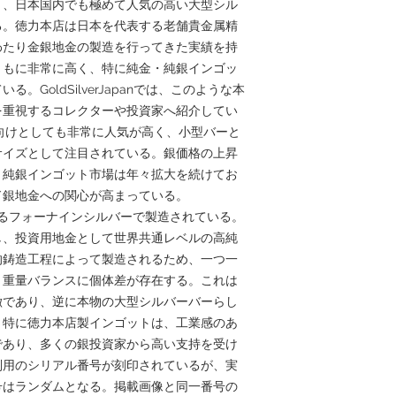
り、日本国内でも極めて人気の高い大型シル
る。徳力本店は日本を代表する老舗貴金属精
わたり金銀地金の製造を行ってきた実績を持
ともに非常に高く、特に純金・純銀インゴッ
GoldSilverJapanでは、このような本
を重視するコレクターや投資家へ紹介してい
有向けとしても非常に人気が高く、小型バーと
サイズとして注目されている。銀価格の上昇
、純銀インゴット市場は年々拡大を続けてお
ド銀地金への関心が高まっている。
わゆるフォーナインシルバーで製造されている。
意味し、投資用地金として世界共通レベルの高純
的鋳造工程によって製造されるため、一つ一
・重量バランスに個体差が存在する。これは
徴であり、逆に本物の大型シルバーバーらし
。特に徳力本店製インゴットは、工業感のあ
であり、多くの銀投資家から高い支持を受け
別用のシリアル番号が刻印されているが、実
号はランダムとなる。掲載画像と同一番号の