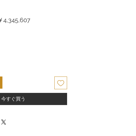
通
セ
￥4,345,607
常
ー
価
ル
格
価
格
今すぐ買う