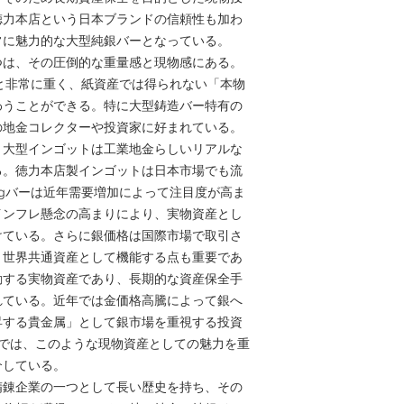
徳力本店という日本ブランドの信頼性も加わ
常に魅力的な大型純銀バーとなっている。
つは、その圧倒的な重量感と現物感にある。
つと非常に重く、紙資産では得られない「本物
わうことができる。特に大型鋳造バー特有の
の地金コレクターや投資家に好まれている。
、大型インゴットは工業地金らしいリアルな
る。徳力本店製インゴットは日本市場でも流
kgバーは近年需要増加によって注目度が高ま
インフレ懸念の高まりにより、実物資産とし
けている。さらに銀価格は国際市場で取引さ
く世界共通資産として機能する点も重要であ
動する実物資産であり、長期的な資産保全手
れている。近年では金価格高騰によって銀へ
昇する貴金属」として銀市場を重視する投資
apanでは、このような現物資産としての魅力を重
介している。
精錬企業の一つとして長い歴史を持ち、その