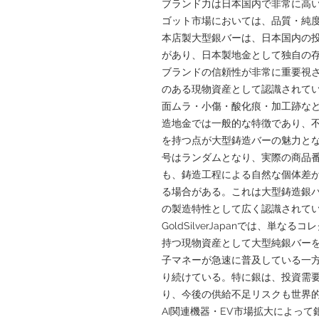
ブランド力は日本国内で非常に高
ゴット市場においては、品質・純
本店製大型銀バーは、日本国内の
があり、日本製地金として独自の
ブランドの信頼性が非常に重要視
のある現物資産として認識されて
面ムラ・小傷・酸化痕・加工跡な
造地金では一般的な特徴であり、
を持つ点が大型鋳造バーの魅力と
号はランダムとなり、実際の商品
も、鋳造工程による自然な個体差が存
る場合がある。これは大型鋳造銀
の製造特性として広く認識されて
GoldSilverJapanでは、単
持つ現物資産として大型純銀バー
子マネーが急速に普及している一
り続けている。特に銀は、投資需
り、今後の供給不足リスクも世界
AI関連機器・EV市場拡大によっ