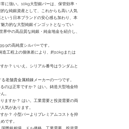
常に強い。10kg大型銀バーは、保管効率・
想的な純銀資産として、これからも高い人気
店という日本ブランドの安心感も加わり、本
て魅力的な大型純銀インゴットとなってい
、今後も世界中の高品質な純銀・純金地金を紹介し、
。
99.9の高純度シルバーです。
 鋳造工程上の個体差により、約10kgまたは
ですか？ いいえ。シリアル番号はランダムと
。
表する老舗貴金属精錬メーカーの一つです。
あるのは正常ですか？ はい。鋳造大型地金特
せん。
ありますか？ はい。工業需要と投資需要の両
で人気があります。
ですか？ 小型バーよりプレミアムコストを抑
ためです。
？ 国際銀相場、ドル価格、工業需要、投資需