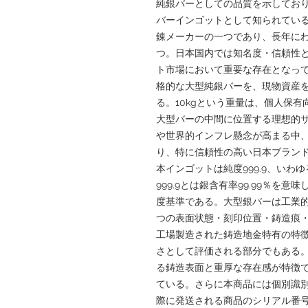
純銀バーとしての品質を示してお
バーインゴットとして知られてい
錬メーカーの一つであり、長年に
つ。日本国内では知名度・信頼性
ト市場において重要な存在となっている。
格的な大型純銀バーを、現物資産
る。10kgという重量は、個人保
大型バーの中間に位置する理想的
や世界的インフレ懸念が高まる中
り、特に信頼性の高い日本ブラン
本インゴットは純度999.9、い
999.9とは銀含有率99.99％を
度基準である。大型銀バーは工業
つの表面状態・刻印位置・鋳造痕
工場製造された鋳造地金特有の特
さとして評価される部分でもある
る鋳造表面と重厚な存在感が特徴
ている。さらに本商品には個別識
際に発送される商品のシリアル番