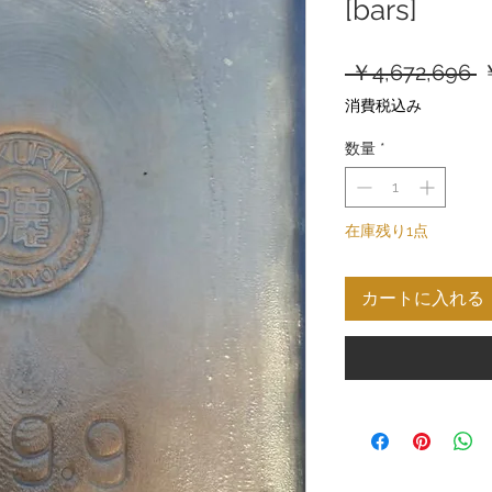
[bars]
 ￥4,672,696 
消費税込み
数量
*
在庫残り1点
カートに入れる