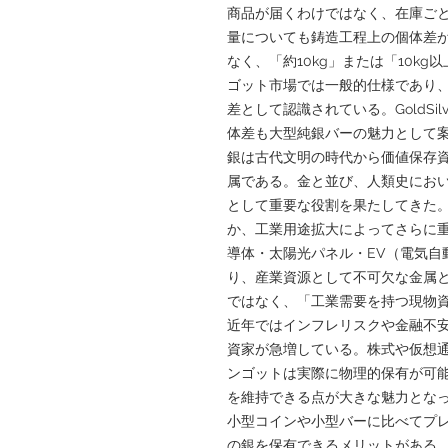
商品が届くわけではなく、在庫ご
量についても鋳造工程上の個体差が
なく、「約10kg」または「10k
ゴット市場では一般的仕様であり
差として認識されている。GoldSil
体差も大型純銀バーの魅力として
銀は古代文明の時代から価値保存
属である。金と並び、人類史にお
として重要な役割を果たしてきた
か、工業用途拡大によってさらに
導体・太陽光パネル・EV（電気自
り、産業資源として不可欠な金属
ではなく、「工業需要を持つ現物
近年ではインフレリスクや金融不
資家が急増している。株式や仮想
ンゴットは実際に物理的保有が可
を維持できる点が大きな魅力となっ
小型コインや小型バーに比べてプ
の銀を保有できるメリットがある