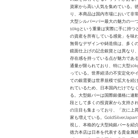
資家から高い人気を集めている。
り、本商品は国内市場において非
大型シルバーバー最大の魅力の一
10kgという重量は実際に手に持
の資産を所有している感覚」を味
無骨なデザインや鋳造痕は、多く
鏡面仕上げの記念銀貨とは異なり
存在感を持っている点が魅力であ
通量が限られており、特に大型10
っている。世界経済の不安定化や
ての銀需要は世界規模で拡大を続
れているため、日本国内だけでな
る。大型銀バーは国際銀価格に連
段として多くの投資家から支持さ
の注目も集まっており、「次に上
家も増えている。GoldSilverJ
視し、本格的な大型純銀バーを紹
徳力本店は日本を代表する貴金属