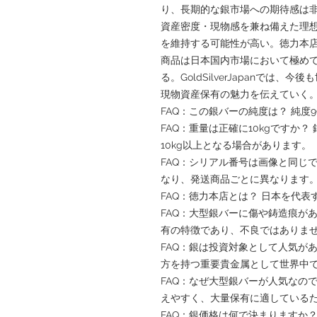
り、長期的な銀市場への期待感は非
資産密度・現物感を兼ね備えた理
を維持する可能性が高い。徳力本
商品は日本国内市場において極め
る。GoldSilverJapanでは
現物資産保有の魅力を伝えていく
FAQ：この銀バーの純度は？ 純度9
FAQ：重量は正確に10kgですか？
10kg以上となる場合があります。
FAQ：シリアル番号は画像と同じ
なり、発送商品ごとに異なります
FAQ：徳力本店とは？ 日本を代
FAQ：大型銀バーに傷や鋳造痕が
有の特徴であり、不良ではありま
FAQ：銀は投資対象として人気が
方を持つ重要貴金属として世界中
FAQ：なぜ大型銀バーが人気なの
えやすく、大量保有に適している
FAQ：銀価格は何で決まりますか