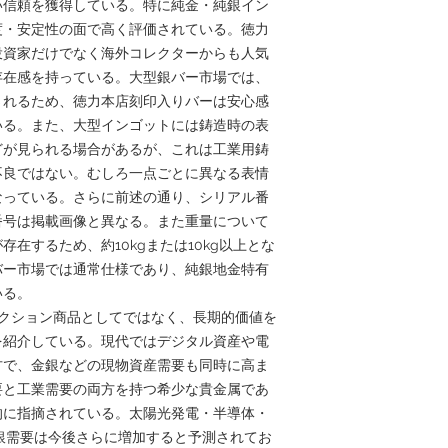
い信頼を獲得している。特に純金・純銀イン
度・安定性の面で高く評価されている。徳力
投資家だけでなく海外コレクターからも人気
存在感を持っている。大型銀バー市場では、
されるため、徳力本店刻印入りバーは安心感
いる。また、大型インゴットには鋳造時の表
どが見られる場合があるが、これは工業用鋳
不良ではない。むしろ一点ごとに異なる表情
なっている。さらに前述の通り、シリアル番
番号は掲載画像と異なる。また重量について
在するため、約10kgまたは10kg以上とな
バー市場では通常仕様であり、純銀地金特有
いる。
なるコレクション商品としてではなく、長期的価値を
を紹介している。現代ではデジタル資産や電
方で、金銀などの現物資産需要も同時に高ま
要と工業需要の両方を持つ希少な貴金属であ
的に指摘されている。太陽光発電・半導体・
て銀需要は今後さらに増加すると予測されてお