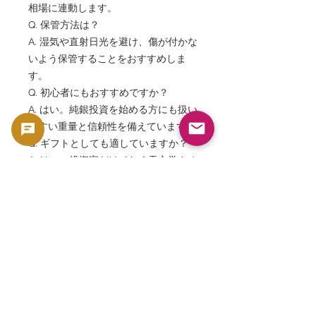
相場に連動します。
Q. 保管方法は？
A. 湿気や直射日光を避け、傷が付かな
いよう保管することをおすすめしま
す。
Q. 初心者にもおすすめですか？
A. はい。純銀投資を始める方にも扱い
やすい重量と信頼性を備えています。
Q. ギフトとしても適していますか？
A. はい。投資家だけでなく天文学やオ
ーストラリア文化に興味を持つ方への
贈り物としても人気があります。
Q. ABCリファイナリーは信頼できま
すか？
A. はい。国際市場で高い評価を受ける
オーストラリア有数の貴金属精錬企業
です。
ABC Refinery Southern Cross,
Southern Cross Silver Bar, 10 oz