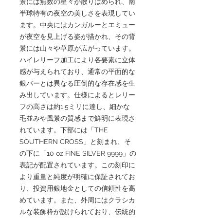
景には無数の星々が散りばめられ、南
半球特有の夜空の美しさを表現してい
ます。中央にはカンガルーとエミュー
が夜空を見上げる姿が描かれ、その背
景には山々や草原が広がっています。
ハイレリーフ加工により各要素に立体
感が与えられており、通常の平面的な
銀バーとは異なる圧倒的な存在感を生
み出しています。仕様によるとレリー
フの高さは約1.5ミリに達し、細かな
毛並みや風景の質感まで鮮明に表現さ
れています。下部には「THE
SOUTHERN CROSS」と刻まれ、そ
の下に「10 oz FINE SILVER 9999」の
表記が配置されています。この刻印に
より重量と純度が明確に保証されてお
り、投資用銀地金としての信頼性を高
めています。また、外周にはクラシカ
ルな装飾枠が設けられており、伝統的