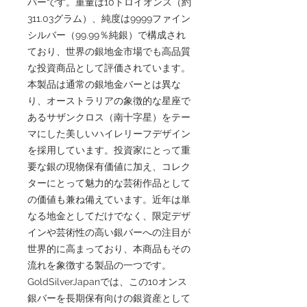
バーです。重量は10トロイオンス（約
311.03グラム）、純度は9999ファイン
シルバー（99.99％純銀）で構成され
ており、世界の銀地金市場でも高品質
な投資商品として評価されています。
本製品は通常の銀地金バーとは異な
り、オーストラリアの象徴的な星座で
あるサザンクロス（南十字星）をテー
マにした美しいハイレリーフデザイン
を採用しています。投資家にとって重
要な銀の現物保有価値に加え、コレク
ターにとって魅力的な芸術作品として
の価値も兼ね備えています。近年は単
なる地金としてだけでなく、限定デザ
インや芸術性の高い銀バーへの注目が
世界的に高まっており、本商品もその
流れを象徴する製品の一つです。
GoldSilverJapanでは、この10オンス
銀バーを長期保有向けの銀資産として