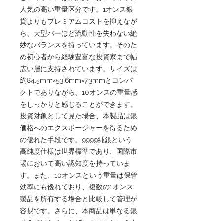
人気の高い重量区分です。1オンス銀
貨よりもプレミアムコストを抑えなが
ら、大型バーほど流動性を失わない絶
妙なバランスを持っています。そのた
め初心者から経験豊富な投資家まで幅
広い層に支持されています。サイズは
約84.5mm×53.6mm×7.3mmとコンパ
クトでありながら、10オンスの重量感
をしっかりと感じることができます。
投資対象として見た場合、本製品は銀
価格へのエクスポージャーを得るため
の優れた手段です。9999純銀という
高純度仕様は世界標準であり、国際市
場において高い認知度を持っていま
す。また、10オンスという重量は保管
効率にも優れており、複数の1オンス
製品を所有する場合と比較して管理が
容易です。さらに、本商品は単なる銀