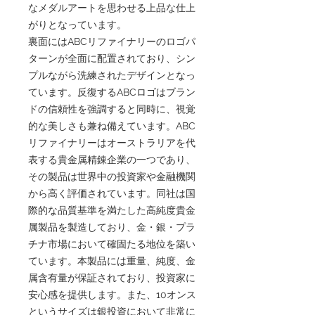
なメダルアートを思わせる上品な仕上
がりとなっています。
裏面にはABCリファイナリーのロゴパ
ターンが全面に配置されており、シン
プルながら洗練されたデザインとなっ
ています。反復するABCロゴはブラン
ドの信頼性を強調すると同時に、視覚
的な美しさも兼ね備えています。ABC
リファイナリーはオーストラリアを代
表する貴金属精錬企業の一つであり、
その製品は世界中の投資家や金融機関
から高く評価されています。同社は国
際的な品質基準を満たした高純度貴金
属製品を製造しており、金・銀・プラ
チナ市場において確固たる地位を築い
ています。本製品には重量、純度、金
属含有量が保証されており、投資家に
安心感を提供します。また、10オンス
というサイズは銀投資において非常に