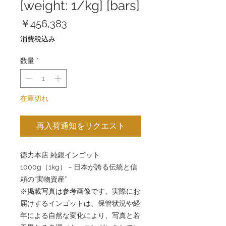
[weight: 1/kg] [bars]
価
￥456,383
格
消費税込み
数量
*
在庫切れ
再入荷通知をリクエスト
徳力本店 純銀インゴット
1000g（1kg）－日本が誇る伝統と信
頼の“実物資産”
※掲載写真は参考画像です。実際にお
届けするインゴットは、保管状況や経
年による自然な変化により、写真と若