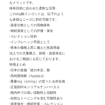
なメリットです。
保有目的に合わせた柔軟な活用
この1kg銀インゴットは、以下のよう
な多様なニーズに対応可能です。
•資産分散としての現物保有
•相続資産としての評価・保全
•コレクション目的
•インフレヘッジ手段として
•将来の価格上昇に備えた投資用途
法人での大量購入、節税・資産保全に
おけるご相談にも応じております。
特徴まとめ
•日本の老舗「徳力本店」製
•高純度純銀（Ag999.9）
•重量1kg（1000g）の堂々たる存在感
•正規刻印＆シリアルナンバー入り
•国内外での高い流動性と信頼性
•自然なトーニングを含む可能性あり
•資産保全・相続対策・コレクション