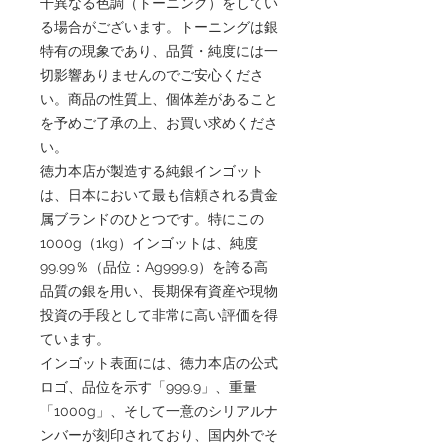
干異なる色調（トーニング）をしてい
る場合がございます。トーニングは銀
特有の現象であり、品質・純度には一
切影響ありませんのでご安心くださ
い。商品の性質上、個体差があること
を予めご了承の上、お買い求めくださ
い。
徳力本店が製造する純銀インゴット
は、日本において最も信頼される貴金
属ブランドのひとつです。特にこの
1000g（1kg）インゴットは、純度
99.99％（品位：Ag999.9）を誇る高
品質の銀を用い、長期保有資産や現物
投資の手段として非常に高い評価を得
ています。
インゴット表面には、徳力本店の公式
ロゴ、品位を示す「999.9」、重量
「1000g」、そして一意のシリアルナ
ンバーが刻印されており、国内外でそ