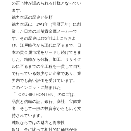
の正当性が認められる仕様となってい
ます。
徳力本店の歴史と信頼
徳力本店は、1751年（宝暦元年）に創
業した日本の老舗貴金属メーカーで
す。その歴史は270年以上にもおよ
び、江戸時代から現代に至るまで、日
本の貴金属市場をリードし続けてきま
した。精錬から分析、加工、リサイク
ルに至るまでの全工程を一貫して自社
で行っている数少ない企業であり、業
界内でも高い評価を受けています。
このインゴットに刻まれた
「TOKURIKI HONTEN」のロゴは、
品質と信頼の証。銀行、商社、宝飾業
者、そして一般の投資家からも広く支
持されています。
純銀ならではの魅力と将来性
銀は、金に比べて相対的に価格が低