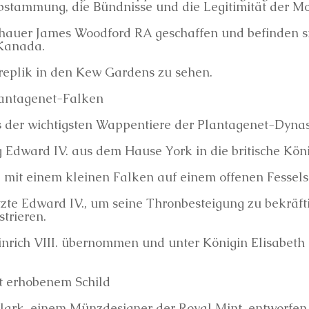
Abstammung, die Bündnisse und die Legitimität der M
hauer James Woodford RA geschaffen und befinden s
Kanada.
nreplik in den Kew Gardens zu sehen.
lantagenet-Falken
s der wichtigsten Wappentiere der Plantagenet-Dynas
 Edward IV. aus dem Hause York in die britische Köni
d mit einem kleinen Falken auf einem offenen Fessels
te Edward IV., um seine Thronbesteigung zu bekräft
trieren.
nrich VIII. übernommen und unter Königin Elisabeth I
it erhobenem Schild
lark, einem Münzdesigner der Royal Mint, entworfen