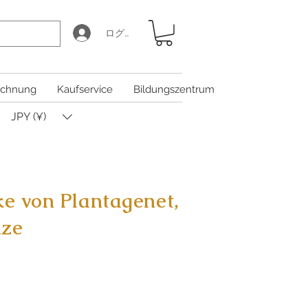
ログイン
chnung
Kaufservice
Bildungszentrum
JPY (¥)
ke von Plantagenet,
nze