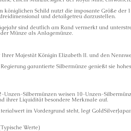
em königlichen Schild nutzt die imposante Größe de
dreidimensional und detailgetreu darzustellen.
ägejahr sind deutlich am Rand vermerkt und unterstre
 der Münze als Anlagemünze.
ät Ihrer Majestät Königin Elizabeth II. und den Nennwe
hen Regierung garantierte Silbermünze genießt sie ho
2-Unzen-Silbermünzen weisen 10-Unzen-Silbermünzen
nd ihrer Liquidität besondere Merkmale auf.
erialwert im Vordergrund steht, legt GoldSilverJap
(Typische Werte)