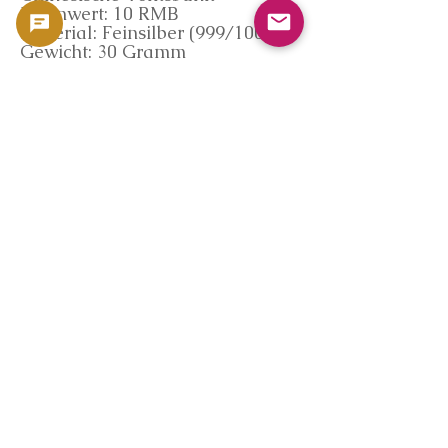
Nennwert: 10 RMB
Material: Feinsilber (999/1000)
Gewicht: 30 Gramm
Erstausgabe: 1983 (30-g-
Notation ab 2016)
Umlaufart: Anlagemünze
Marktdatenquelle (Coinpedia)
Die Kaufkriterien auf dieser
Seite basieren auf der
firmeneigenen
Münzmarktdatenbank
„Coinpedia“ von
GoldSilverJapan.
Coinpedia bietet objektive
Marktanalysen auf Basis
internationaler Silberpreise, des
Umlaufs von Anlagemünzen und
öffentlicher Handelsdaten.
*Diese Seite garantiert keinen