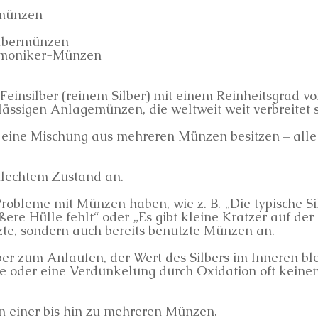
rmünzen
ilbermünzen
armoniker-Münzen
einsilber (reinem Silber) mit einem Reinheitsgrad vo
ässigen Anlagemünzen, die weltweit weit verbreitet s
er eine Mischung aus mehreren Münzen besitzen – al
lechtem Zustand an.
Probleme mit Münzen haben, wie z. B. „Die typische S
ere Hülle fehlt“ oder „Es gibt kleine Kratzer auf de
zte, sondern auch bereits benutzte Münzen an.
ber zum Anlaufen, der Wert des Silbers im Inneren bl
e oder eine Verdunkelung durch Oxidation oft keine
n einer bis hin zu mehreren Münzen.