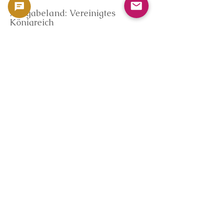
Ausgabeland: Vereinigtes
Königreich
Ausgabejahr: 2016
Nennwert: 5 £
Material: Silber (999,9/1000)
Feinsilber: 2 Feinunzen
Durchmesser: ca. 38,61 mm
Dicke: ca. 6,0 mm
Hersteller: Royal Mint
Marktdatenreferenz (Coinpedia)
Die Bewertungskriterien auf
dieser Seite basieren auf der
firmeneigenen
Münzmarktdatenbank
„Coinpedia“ von
GoldSilverJapan.
Die Bewertungen basieren auf
objektiven Kriterien, darunter
internationale Silbermarktpreise,
die Umlaufgeschichte von