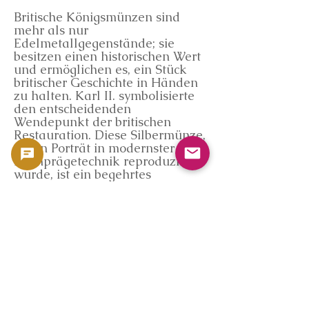
Britische Königsmünzen sind
mehr als nur
Edelmetallgegenstände; sie
besitzen einen historischen Wert
und ermöglichen es, ein Stück
britischer Geschichte in Händen
zu halten. Karl II. symbolisierte
den entscheidenden
Wendepunkt der britischen
Restauration. Diese Silbermünze,
deren Porträt in modernster
Hochprägetechnik reproduziert
wurde, ist ein begehrtes
Sammlerstück für alle, die sich
für britische Münzgeschichte, die
Geschichte des britischen
Königshauses und die
Geschichte des Westens
interessieren. GoldSilverJapan
informiert weiterhin über
Sammlermärkte weltweit und
legt dabei besonderen Wert auf
diesen historischen Hintergrund.