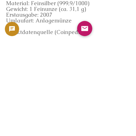
Material: Feinsilber (999,9/1000)
Gewicht: 1 Feinunze (ca. 31,1 g)
Erstausgabe: 2007
Umlaufart: Anlagemünze
Marktdatenquelle (Coinpedia)
Die Kaufkriterien auf dieser
Seite basieren auf der
firmeneigenen
Münzmarktdatenbank
„Coinpedia“ von
GoldSilverJapan.
Coinpedia bietet objektive
Marktanalysen auf Basis
internationaler Silberpreise, des
Umlaufs von Anlagemünzen und
öffentlicher Handelsdaten.
*Diese Seite garantiert keinen
bestimmten Preis.
Informationen zum Online-Kauf