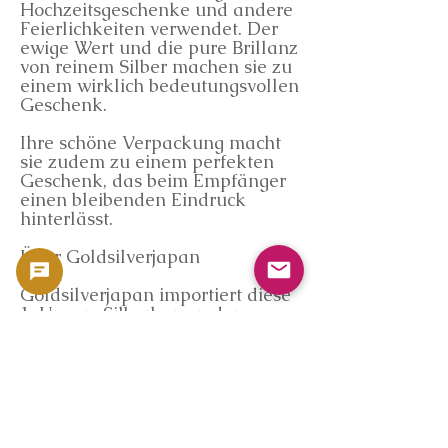
Hochzeitsgeschenke und andere
Feierlichkeiten verwendet. Der
ewige Wert und die pure Brillanz
von reinem Silber machen sie zu
einem wirklich bedeutungsvollen
Geschenk.
Ihre schöne Verpackung macht
sie zudem zu einem perfekten
Geschenk, das beim Empfänger
einen bleibenden Eindruck
hinterlässt.
Über Goldsilverjapan
Goldsilverjapan importiert diese
1-Unzen-Silberbarren der
Germania Mint über offizielle
Kanäle und verkauft sie an
Kunden in Japan. Alle Produkte
werden bei der Ankunft einer
gründlichen Authentifizierung
und Qualitätskontrolle
unterzogen, um eine sichere und