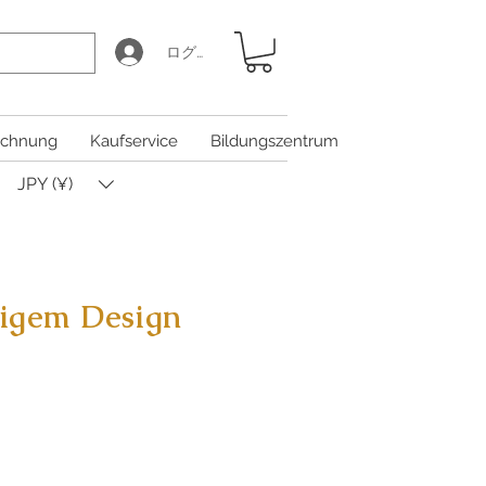
ログイン
chnung
Kaufservice
Bildungszentrum
JPY (¥)
lligem Design