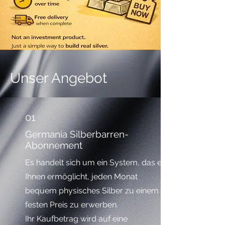
Unser Angebot
01
Germania Silberbarren-
Abonnement
Es handelt sich um ein System, das es
Ihnen ermöglicht, jeden Monat
bequem physisches Silber zu einem
festen Preis zu erwerben.
Ihr Kaufbetrag wird auf eine