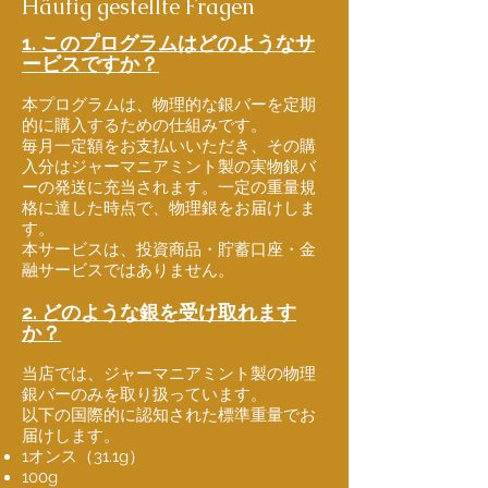
Häufig gestellte Fragen
1. このプログラムはどのようなサ
ービスですか？
本プログラムは、物理的な銀バーを定期
的に購入するための仕組みです。
毎月一定額をお支払いいただき、その購
入分はジャーマニアミント製の実物銀バ
ーの発送に充当されます。一定の重量規
格に達した時点で、物理銀をお届けしま
す。
本サービスは、投資商品・貯蓄口座・金
融サービスではありません。
2. どのような銀を受け取れます
か？
当店では、ジャーマニアミント製の物理
銀バーのみを取り扱っています。
以下の国際的に認知された標準重量でお
届けします。
1オンス（31.1g）
100g