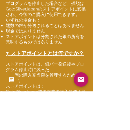
プログラムを停止した場合など、残額は
GoldSilverJapanのストアポイントに変換
され、今後のご購入に使用できます。
いずれの場合も：
端数の銀が発送されることはありません
現金ではありません
ストアポイントは分割された銀の所有を
意味するものではありません
7. ストアポイントとは何ですか？
ストアポイントは、銀バー発送後やプロ
グラム停止時に残った
未使用の購入充当額を管理するためのも
のです。
ストアポイントは：
GoldSilverJapanでの将来の購入に使用可
能
現金ではありません
出金・譲渡・換金はできません
分割された銀の所有を意味しません
少額の残額を公平かつ実務的に扱うため
の仕組みです。