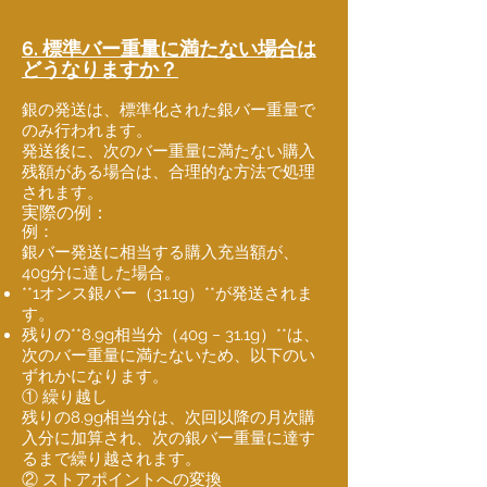
6. 標準バー重量に満たない場合は
どうなりますか？
銀の発送は、標準化された銀バー重量で
のみ行われます。
発送後に、次のバー重量に満たない購入
残額がある場合は、合理的な方法で処理
されます。
実際の例：
例：
銀バー発送に相当する購入充当額が、
40g分に達した場合。
**1オンス銀バー（31.1g）**が発送されま
す。
残りの**8.9g相当分（40g − 31.1g）**は、
次のバー重量に満たないため、以下のい
ずれかになります。
① 繰り越し
残りの8.9g相当分は、次回以降の月次購
入分に加算され、次の銀バー重量に達す
るまで繰り越されます。
② ストアポイントへの変換