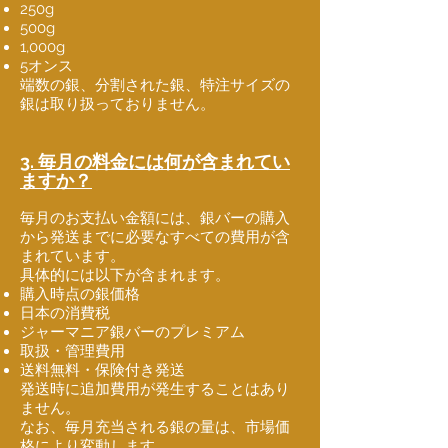
250g
500g
1,000g
5オンス
端数の銀、分割された銀、特注サイズの
銀は取り扱っておりません。
3. 毎月の料金には何が含まれてい
ますか？
毎月のお支払い金額には、銀バーの購入
から発送までに必要なすべての費用が含
まれています。
具体的には以下が含まれます。
購入時点の銀価格
日本の消費税
ジャーマニア銀バーのプレミアム
取扱・管理費用
送料無料・保険付き発送
発送時に追加費用が発生することはあり
ません。
なお、毎月充当される銀の量は、市場価
格により変動します。