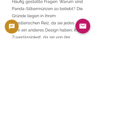
Häufig gestellte Fragen: Warum sind
Panda-Silbermünzen so beliebt? Die
Gründe liegen in ihrem
künstlerischen Reiz, da sie jedes
Jahr ein anderes Design haben; ihrer
Zuverlässigkeit, da sie von der
chinesischen Regierung
herausgegeben werden; und ihrer
hohen Anerkennung auf dem
internationalen Markt.
Häufig gestellte Fragen: Ist die
Jubiläumsausgabe zum 30-jährigen
Bestehen selten? Es handelt sich
um ein begehrtes Sammlerstück mit
einem besonderen Design, was es
bei Sammlern sehr beliebt macht.