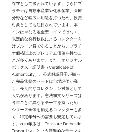
存在として扱われています。さらにプ
ラチナは自動車産業や化学産業、医療
分野など幅広い用途を持つため、投資
対象としても注目されています。本コ
インは単なる地金型コインではなく、
限定的な発行枚数によるコレクター向
けプルーフ貨であることから、プラチ
ナ価格以上のプレミアム価値を持つこ
とが多くあります。また、オリジナル
ボックス、証明書（Certificate of
Authenticity）、公式解説冊子が揃っ
た完品状態のセットは市場評価が高
く、長期的なコレクション対象として
人気があります。憲法前文シリーズは
各年ごとに異なるテーマを持つため、
シリーズ全体を揃えるコレクターも多
く、特定年号への需要も安定していま
す。2011年版は「To Insure Domestic
Tranquility」という普遍的なテーマを