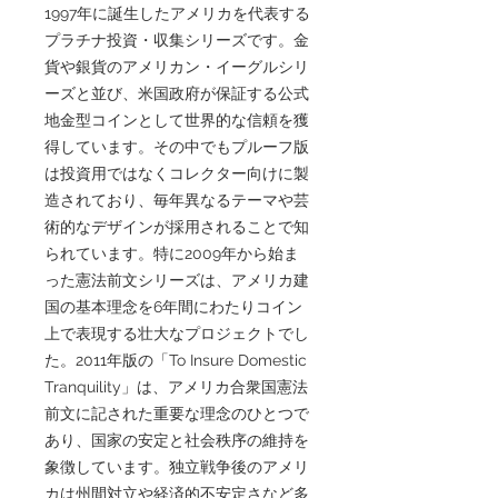
1997年に誕生したアメリカを代表する
プラチナ投資・収集シリーズです。金
貨や銀貨のアメリカン・イーグルシリ
ーズと並び、米国政府が保証する公式
地金型コインとして世界的な信頼を獲
得しています。その中でもプルーフ版
は投資用ではなくコレクター向けに製
造されており、毎年異なるテーマや芸
術的なデザインが採用されることで知
られています。特に2009年から始ま
った憲法前文シリーズは、アメリカ建
国の基本理念を6年間にわたりコイン
上で表現する壮大なプロジェクトでし
た。2011年版の「To Insure Domestic
Tranquility」は、アメリカ合衆国憲法
前文に記された重要な理念のひとつで
あり、国家の安定と社会秩序の維持を
象徴しています。独立戦争後のアメリ
カは州間対立や経済的不安定さなど多