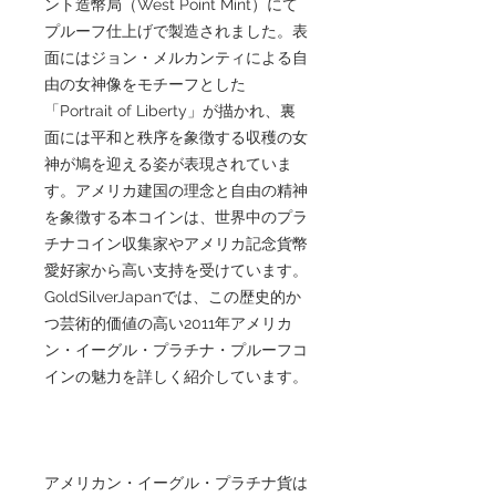
ント造幣局（West Point Mint）にて
プルーフ仕上げで製造されました。表
面にはジョン・メルカンティによる自
由の女神像をモチーフとした
「Portrait of Liberty」が描かれ、裏
面には平和と秩序を象徴する収穫の女
神が鳩を迎える姿が表現されていま
す。アメリカ建国の理念と自由の精神
を象徴する本コインは、世界中のプラ
チナコイン収集家やアメリカ記念貨幣
愛好家から高い支持を受けています。
GoldSilverJapanでは、この歴史的か
つ芸術的価値の高い2011年アメリカ
ン・イーグル・プラチナ・プルーフコ
インの魅力を詳しく紹介しています。
アメリカン・イーグル・プラチナ貨は