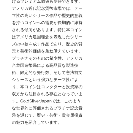
けるプレミアム価値も期待できます。
アメリカ近代記念貨幣市場では、テー
マ性の高いシリーズ作品や歴史的意義
を持つコインへの需要が長期的に維持
される傾向があります。特に本コイン
はアメリカ建国理念を表現したシリー
ズの中核を成す作品であり、歴史的背
景と芸術的価値を兼ね備えています。
プラチナそのものの希少性、アメリカ
合衆国造幣局による高品質な製造技
術、限定的な発行数、そして憲法前文
シリーズという強力なテーマ性によ
り、本コインはコレクターと投資家の
双方から注目される存在となっていま
す。GoldSilverJapanでは、このよう
な世界的に評価されるプラチナ記念貨
幣を通じて、歴史・芸術・貴金属投資
の魅力を紹介しています。