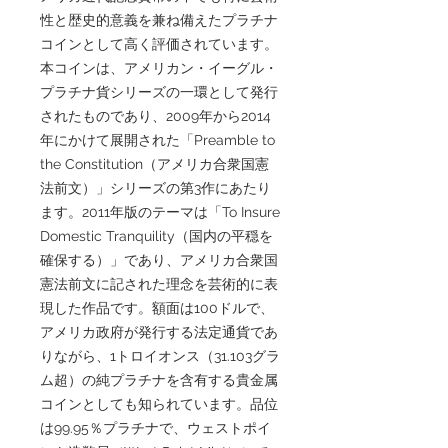
性と歴史的意義を兼ね備えたプラチナ
コインとして高く評価されています。
本コインは、アメリカン・イーグル・
プラチナ貨シリーズの一環として発行
されたものであり、2009年から2014
年にかけて展開された「Preamble to
the Constitution（アメリカ合衆国憲
法前文）」シリーズの第3作にあたり
ます。2011年版のテーマは「To Insure
Domestic Tranquility（国内の平穏を
確保する）」であり、アメリカ合衆国
憲法前文に記された理念を芸術的に表
現した作品です。額面は100ドルで、
アメリカ政府が発行する法定通貨であ
りながら、1トロイオンス（31.103グラ
ム超）の純プラチナを含有する貴金属
コインとしても知られています。品位
は99.95％プラチナで、ウェストポイ