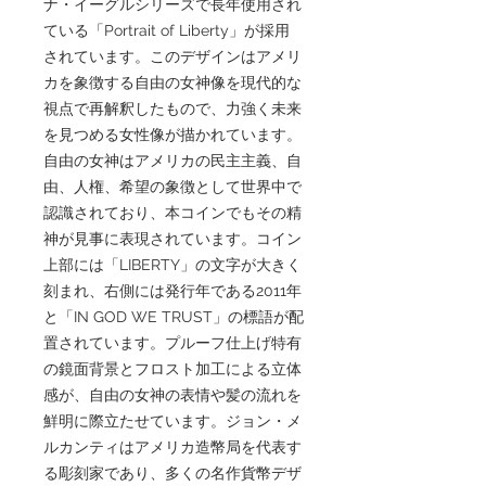
ナ・イーグルシリーズで長年使用され
ている「Portrait of Liberty」が採用
されています。このデザインはアメリ
カを象徴する自由の女神像を現代的な
視点で再解釈したもので、力強く未来
を見つめる女性像が描かれています。
自由の女神はアメリカの民主主義、自
由、人権、希望の象徴として世界中で
認識されており、本コインでもその精
神が見事に表現されています。コイン
上部には「LIBERTY」の文字が大きく
刻まれ、右側には発行年である2011年
と「IN GOD WE TRUST」の標語が配
置されています。プルーフ仕上げ特有
の鏡面背景とフロスト加工による立体
感が、自由の女神の表情や髪の流れを
鮮明に際立たせています。ジョン・メ
ルカンティはアメリカ造幣局を代表す
る彫刻家であり、多くの名作貨幣デザ