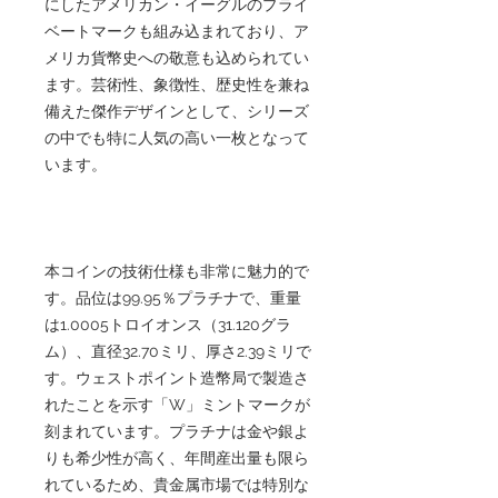
にしたアメリカン・イーグルのプライ
ベートマークも組み込まれており、ア
メリカ貨幣史への敬意も込められてい
ます。芸術性、象徴性、歴史性を兼ね
備えた傑作デザインとして、シリーズ
の中でも特に人気の高い一枚となって
います。
本コインの技術仕様も非常に魅力的で
す。品位は99.95％プラチナで、重量
は1.0005トロイオンス（31.120グラ
ム）、直径32.70ミリ、厚さ2.39ミリで
す。ウェストポイント造幣局で製造さ
れたことを示す「W」ミントマークが
刻まれています。プラチナは金や銀よ
りも希少性が高く、年間産出量も限ら
れているため、貴金属市場では特別な