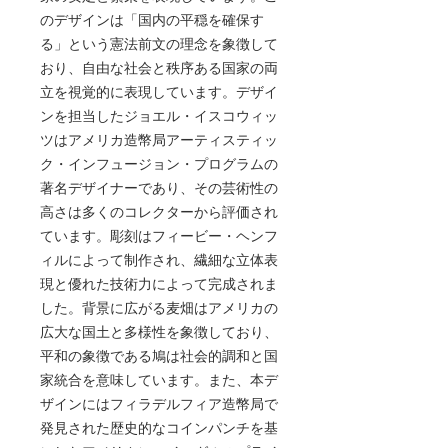
のデザインは「国内の平穏を確保す
る」という憲法前文の理念を象徴して
おり、自由な社会と秩序ある国家の両
立を視覚的に表現しています。デザイ
ンを担当したジョエル・イスコウィッ
ツはアメリカ造幣局アーティスティッ
ク・インフュージョン・プログラムの
著名デザイナーであり、その芸術性の
高さは多くのコレクターから評価され
ています。彫刻はフィービー・ヘンフ
ィルによって制作され、繊細な立体表
現と優れた技術力によって完成されま
した。背景に広がる麦畑はアメリカの
広大な国土と多様性を象徴しており、
平和の象徴である鳩は社会的調和と国
家統合を意味しています。また、本デ
ザインにはフィラデルフィア造幣局で
発見された歴史的なコインパンチを基