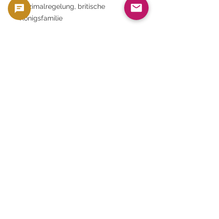
Dezimalregelung, britische
Königsfamilie
⸻
✨ Fazit
10-Schilling-Note der Bank of
England
Dies ist ein Juwel, das die britische
Währungsgeschichte, die
Geschichte des Königshauses und
die Kunst des Buchdrucks vereint.
Ein Porträt der jungen Königin
Elisabeth II., ein elegantes
rotbraunes Design und ein Symbol
Britanniens.
Diese aus diesen Elementen
bestehenden Banknoten sind mehr
als nur Geld; sie sind ein Symbol der
britischen Kultur.
Diese Banknote symbolisiert die