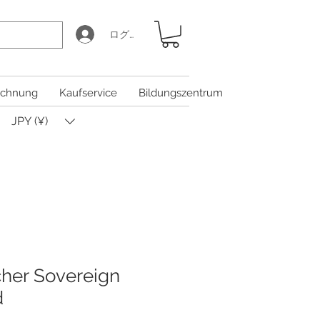
ログイン
chnung
Kaufservice
Bildungszentrum
JPY (¥)
cher Sovereign
d