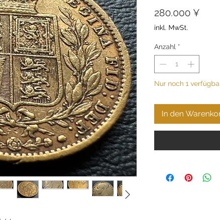
Prei
280.000 ¥
inkl. MwSt.
Anzahl
*
Nur noch 1 verfügba
In den Warenko