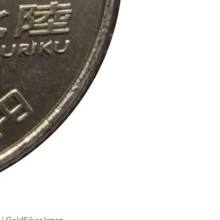
dSilverJapan
新幹線鉄道開業50周年記念 1