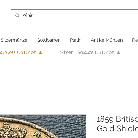
Silbermünze
Goldbarren
Platin
Antike Münzen
Re
4259.60 USD/oz ▲
Silver : $62.29 USD/oz ▲
1859 Britis
Gold Shiel