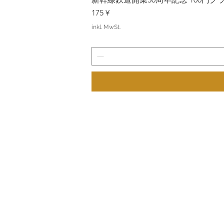
Preis
175 ¥
inkl. MwSt.