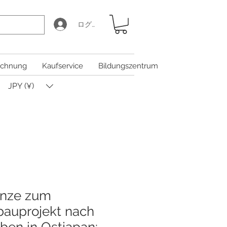
ログイン
chnung
Kaufservice
Bildungszentrum
JPY (¥)
nze zum
auprojekt nach
en in Ostjapan: