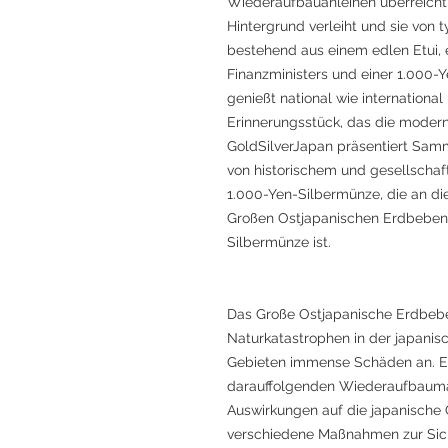
Wiederaufbauanleihen überreicht
Hintergrund verleiht und sie von
bestehend aus einem edlen Etui,
Finanzministers und einer 1.000-
genießt national wie internationa
Erinnerungsstück, das die modern
GoldSilverJapan präsentiert Sa
von historischem und gesellschaf
1.000-Yen-Silbermünze, die an
Großen Ostjapanischen Erdbeben e
Silbermünze ist.
Das Große Ostjapanische Erdbebe
Naturkatastrophen in der japanisc
Gebieten immense Schäden an. E
darauffolgenden Wiederaufbauma
Auswirkungen auf die japanische G
verschiedene Maßnahmen zur Sich