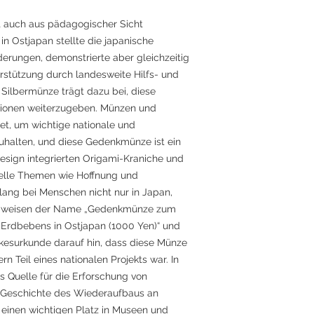
t auch aus pädagogischer Sicht
 Ostjapan stellte die japanische
derungen, demonstrierte aber gleichzeitig
rstützung durch landesweite Hilfs- und
ilbermünze trägt dazu bei, diese
tionen weiterzugeben. Münzen und
t, um wichtige nationale und
zuhalten, und diese Gedenkmünze ist ein
Design integrierten Origami-Kraniche und
selle Themen wie Hoffnung und
ang bei Menschen nicht nur in Japan,
us weisen der Name „Gedenkmünze zum
Erdbebens in Ostjapan (1000 Yen)“ und
nkesurkunde darauf hin, dass diese Münze
n Teil eines nationalen Projekts war. In
ls Quelle für die Erforschung von
 Geschichte des Wiederaufbaus an
inen wichtigen Platz in Museen und