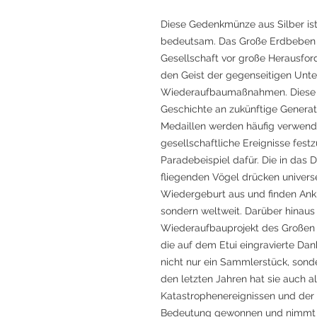
Diese Gedenkmünze aus Silber is
bedeutsam. Das Große Erdbeben in
Gesellschaft vor große Herausfor
den Geist der gegenseitigen Unte
Wiederaufbaumaßnahmen. Diese S
Geschichte an zukünftige Genera
Medaillen werden häufig verwende
gesellschaftliche Ereignisse fest
Paradebeispiel dafür. Die in das 
fliegenden Vögel drücken univer
Wiedergeburt aus und finden Ankl
sondern weltweit. Darüber hina
Wiederaufbauprojekt des Großen 
die auf dem Etui eingravierte Da
nicht nur ein Sammlerstück, sonder
den letzten Jahren hat sie auch a
Katastrophenereignissen und der
Bedeutung gewonnen und nimmt e