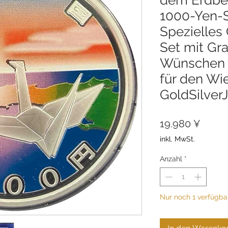
1000-Yen-S
Spezielle
Set mit Gr
Wünschen 
für den Wi
GoldSilver
Preis
19.980 ¥
inkl. MwSt.
Anzahl
*
Nur noch 1 verfügba