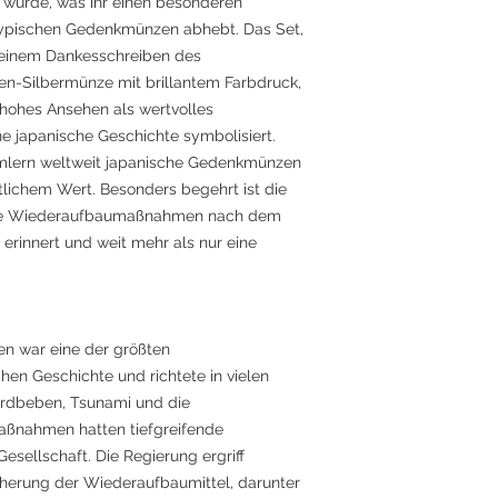
 wurde, was ihr einen besonderen
 typischen Gedenkmünzen abhebt. Das Set,
 einem Dankesschreiben des
Yen-Silbermünze mit brillantem Farbdruck,
l hohes Ansehen als wertvolles
e japanische Geschichte symbolisiert.
mmlern weltweit japanische Gedenkmünzen
tlichem Wert. Besonders begehrt ist die
 die Wiederaufbaumaßnahmen nach dem
rinnert und weit mehr als nur eine
n war eine der größten
hen Geschichte und richtete in vielen
rdbeben, Tsunami und die
ßnahmen hatten tiefgreifende
esellschaft. Die Regierung ergriff
erung der Wiederaufbaumittel, darunter