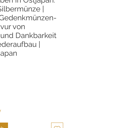
ilbermünze |
s Gedenkmünzen-
avur von
und Dankbarkeit
ederaufbau |
Japan
r