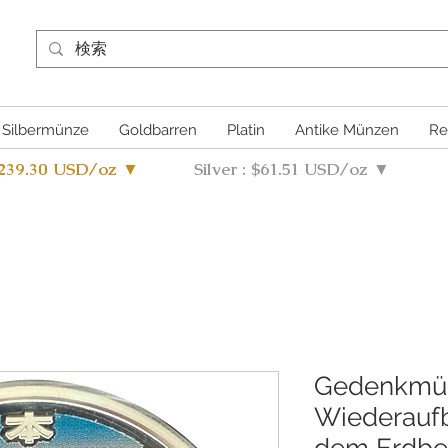
Silbermünze
Goldbarren
Platin
Antike Münzen
Re
4239.30 USD/oz ▼
Silver : $61.51 USD/oz ▼
Gedenkmü
Wiederaufb
dem Erdbeb