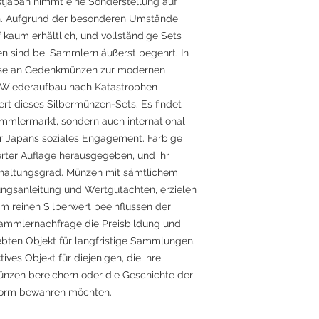
japan nimmt eine Sonderstellung auf
. Aufgrund der besonderen Umstände
f kaum erhältlich, und vollständige Sets
en sind bei Sammlern äußerst begehrt. In
resse an Gedenkmünzen zur modernen
 Wiederaufbau nach Katastrophen
rt dieses Silbermünzen-Sets. Es findet
mmlermarkt, sondern auch international
ür Japans soziales Engagement. Farbige
erter Auflage herausgegeben, und ihr
 Erhaltungsgrad. Münzen mit sämtlichem
nungsanleitung und Wertgutachten, erzielen
 reinen Silberwert beeinflussen der
Sammlernachfrage die Preisbildung und
bten Objekt für langfristige Sammlungen.
ives Objekt für diejenigen, die ihre
zen bereichern oder die Geschichte der
 Form bewahren möchten.