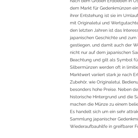
nach dem Großen Erdbeben in Ost
dem Markt für Gedenkmünzen ein
ihrer Entstehung ist sie im Umlau
mit Originaletui und Wertgutacht
den letzten Jahren ist das Inte
japanischen Geschichte und zum
gestiegen, und damit auch der We
nicht nur auf dem japanischen Sa
Beachtung und gilt als Symbol f
Silbermünzen werden oft in limiti
Marktwert variiert stark je nach
Zubehör, wie Originaletui, Bedie
besonders hohe Preise. Neben dem
historische Hintergrund und die 
machen die Münze zu einem belie
Es handelt sich um ein sehr attrakt
Sammlung japanischer Gedenkmün
Wiederaufbauhilfe in greifbarer