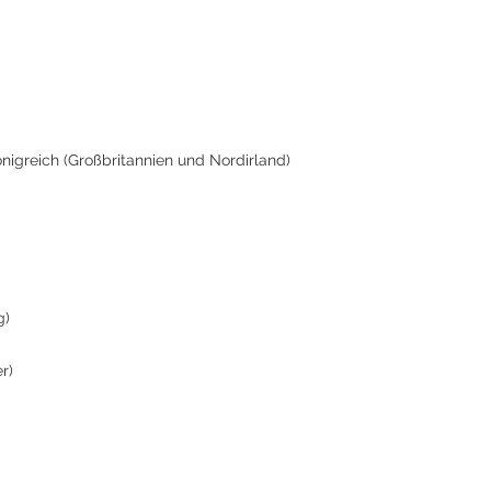
önigreich (Großbritannien und Nordirland)
g)
er)