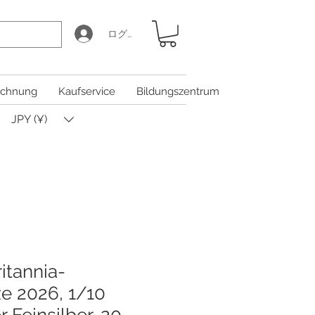
ログイン
chnung
Kaufservice
Bildungszentrum
JPY (¥)
ritannia-
e 2026, 1/10
 Feinsilber, 20