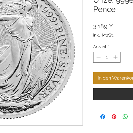
Pence
Preis
3.189 ¥
inkl. MwSt.
Anzahl
*
In den Warenko