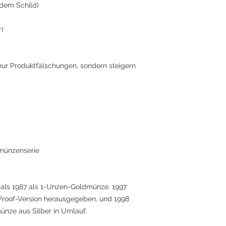
f dem Schild)
r)
nur Produktfälschungen, sondern steigern
rmünzenserie
tmals 1987 als 1-Unzen-Goldmünze. 1997
Proof-Version herausgegeben, und 1998
münze aus Silber in Umlauf.