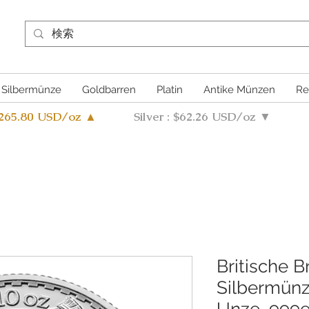
Silbermünze
Goldbarren
Platin
Antike Münzen
Re
4265.80 USD/oz ▲
Silver : $62.26 USD/oz ▼
Britische B
Silbermünz
Unze, 999er