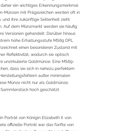
 daher ein wichtiges Erkennungsmerkmal
n-Münzen mit Prägezeichen werden oft in
 und ihre zukünftige Seltenheit zieht
ch. Auf dem Münzmarkt werden sie häufig
äre Versionen gehandelt. Darüber hinaus
extrem hohe Erhaltungsstufe MS69 DPL
ennzeichnet einen besonderen Zustand mit
er Reflektivität, wodurch sie optisch
re unzirkulierte Goldmünze. Eine MS69-
en, dass sie sich in nahezu perfektem
 Herstellungsfehlern außer minimalen
iese Münze nicht nur als Goldmünze,
es Sammlerstück hoch geschätzt.
n Porträt von Königin Elizabeth II. von
e offizielle Porträt war das fünfte von