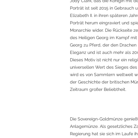
Jody Clark, das die Königin mit d
Porträt ist seit 2015 in Gebrauch u
Elizabeth II. in ihren späteren Jah
Porträt herum eingraviert und spie
Monarchie wider. Die Rückseite z
des Heiligen Georg im Kampf mit
Georg zu Pferd, der den Drachen 
Eleganz und ist auch mehr als 20
Dieses Motiv ist nicht nur ein rel
universellen Wert des Sieges de
wird es von Sammlern weltweit we
der Geschichte der britischen Mü
Zeitraum großer Beliebtheit.
Die Sovereign-Goldmünze genießt
Anlagemünze. Als gesetzliches Za
Regierung hat sie sich im Laufe i