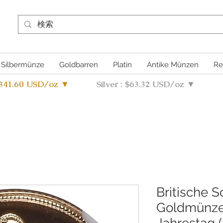
Silbermünze
Goldbarren
Platin
Antike Münzen
Re
4341.60 USD/oz ▼
Silver : $63.32 USD/oz ▼
Britische S
Goldmünze
Jahrestag 