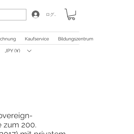
ログイン
chnung
Kaufservice
Bildungszentrum
JPY (¥)
overeign-
 zum 200.
(2017) mit privatem