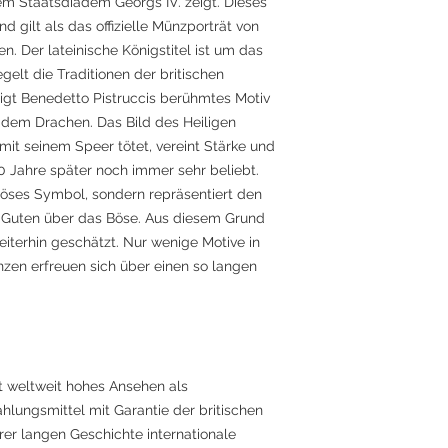
em Staatsdiadem Georgs IV. zeigt. Dieses
nd gilt als das offizielle Münzporträt von
ren. Der lateinische Königstitel ist um das
gelt die Traditionen der britischen
eigt Benedetto Pistruccis berühmtes Motiv
 dem Drachen. Das Bild des Heiligen
mit seinem Speer tötet, vereint Stärke und
0 Jahre später noch immer sehr beliebt.
igiöses Symbol, sondern repräsentiert den
s Guten über das Böse. Aus diesem Grund
iterhin geschätzt. Nur wenige Motive in
nzen erfreuen sich über einen so langen
 weltweit hohes Ansehen als
hlungsmittel mit Garantie der britischen
hrer langen Geschichte internationale