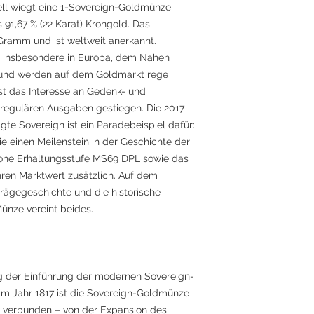
ell wiegt eine 1-Sovereign-Goldmünze
91,67 % (22 Karat) Krongold. Das
 Gramm und ist weltweit anerkannt.
ch insbesondere in Europa, dem Nahen
t und werden auf dem Goldmarkt rege
ist das Interesse an Gedenk- und
regulären Ausgaben gestiegen. Die 2017
te Sovereign ist ein Paradebeispiel dafür:
die einen Meilenstein in der Geschichte der
e hohe Erhaltungsstufe MS69 DPL sowie das
hren Marktwert zusätzlich. Auf dem
rägegeschichte und die historische
ünze vereint beides.
ag der Einführung der modernen Sovereign-
 im Jahr 1817 ist die Sovereign-Goldmünze
e verbunden – von der Expansion des