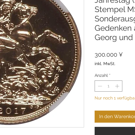
Stempel M
Sonderaus
Gedenken a
Georg und
Prei
300.000 ¥
inkl. MwSt.
Anzahl
*
Nur noch 1 verfügba
In den Warenko