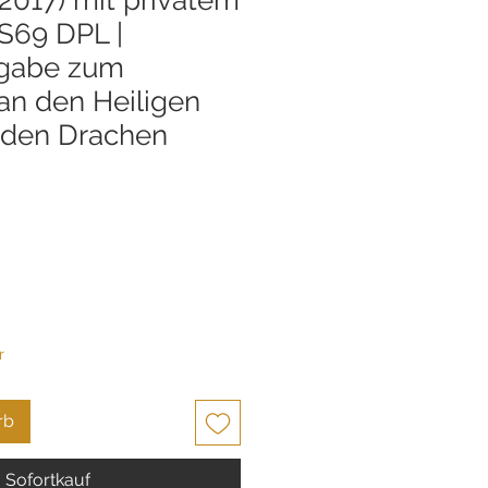
S69 DPL |
gabe zum
n den Heiligen
 den Drachen
s
r
rb
Sofortkauf