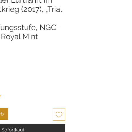
rieg (2017), „Trial
fungsstufe, NGC-
 | Royal Mint
s
r
rb
Sofortkauf