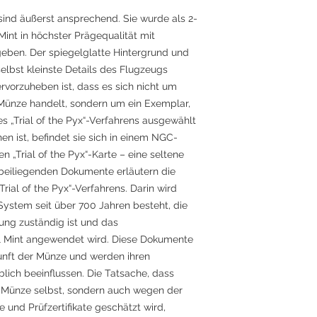
sind äußerst ansprechend. Sie wurde als 2-
nt in höchster Prägequalität mit
geben. Der spiegelglatte Hintergrund und
elbst kleinste Details des Flugzeugs
rvorzuheben ist, dass es sich nicht um
e Münze handelt, sondern um ein Exemplar,
s „Trial of the Pyx“-Verfahrens ausgewählt
en ist, befindet sie sich in einem NGC-
 „Trial of the Pyx“-Karte – eine seltene
beiliegenden Dokumente erläutern die
ial of the Pyx“-Verfahrens. Darin wird
 System seit über 700 Jahren besteht, die
ung zuständig ist und das
al Mint angewendet wird. Diese Dokumente
kunft der Münze und werden ihren
ich beeinflussen. Die Tatsache, dass
r Münze selbst, sondern auch wegen der
 und Prüfzertifikate geschätzt wird,