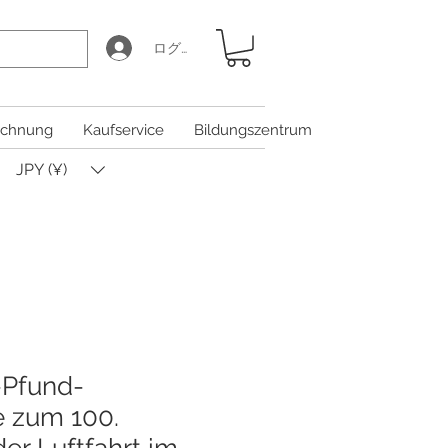
ログイン
chnung
Kaufservice
Bildungszentrum
JPY (¥)
-Pfund-
 zum 100.
er Luftfahrt im