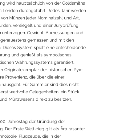
ng wird hauptsächlich von der Goldsmiths’
n London durchgeführt. Jedes Jahr werden
 von Münzen jeder Nominalzahl und Art,
urden, versiegelt und einer Juryprüfung
en unterzogen. Gewicht, Abmessungen und
genauestens gemessen und mit den
. Dieses System spielt eine entscheidende
ährung und genießt als symbolisches
britischen Währungssystems garantiert,
in Originalexemplar der historischen Pyx-
e Provenienz, die über die einer
nausgeht. Für Sammler sind dies nicht
rst wertvolle Gelegenheiten, ein Stück
 und Münzwesens direkt zu besitzen.
100. Jahrestag der Gründung der
g. Der Erste Weltkrieg gilt als Ära rasanter
hnologie. Flugzeuge, die in der