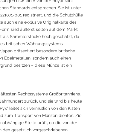
ssungen usw. einer von der Royal Mint
chen Standards entsprechen. Sie ist unter
21071-001 registriert, und die Schutzhülle
e auch eine exklusive Originalkarte des
r Form sind äußerst selten auf dem Markt
t als Sammlerstücke hoch geschätzt, da
 des britischen Währungssystems
rJapan präsentiert besondere britische
on Edelmetallen, sondern auch einen
rgrund besitzen – diese Münze ist ein
r ältesten Rechtssysteme Großbritanniens.
 Jahrhundert zurück, und sie wird bis heute
Pyx“ leitet sich vermutlich von den Kisten
nd zum Transport von Münzen dienten. Ziel
unabhängige Stelle prüft, ob die von der
 den gesetzlich vorgeschriebenen