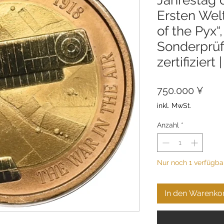
Ersten Weltk
of the Pyx“,
Sonderprü
zertifiziert
Prei
750.000 ¥
inkl. MwSt.
Anzahl
*
Nur noch 1 verfügba
In den Warenko