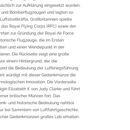
ächlich zur Aufklärung eingesetzt wurden,
d- und Bomberflugzeugen und legten so
uftstreitkräfte. Großbritannien spielte
 das Royal Flying Corps (RFC) sowie der
hrten zur Gründung der Royal Air Force.
torische Flugzeuge, die im Ersten
ielten und einen Wendepunkt in der
ieren. Die Rückseite zeigt eine große
vor einem Hintergrund, der die
 und die Bedeutung der Luftkriegsführung
Mint würdigt mit dieser Gedenkmünze die
chnologischen Innovation. Die Vorderseite
nigin Elizabeth II. von Jody Clarke und führt
rner britischer Münzen fort. Das
enk- und historische Bedeutung nahtlos
nur bei Sammlern von Luftfahrtgeschichte,
scher Gedenkmünzen großes Lob erhalten.