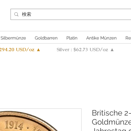
Silbermünze
Goldbarren
Platin
Antike Münzen
Re
4294.20 USD/oz ▲
Silver : $62.73 USD/oz ▲
Britische 2
Goldmünze
Jahrestag d