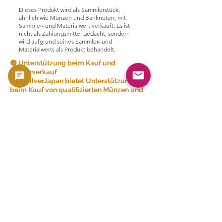
Dieses Produkt wird als Sammlerstück,
ähnlich wie Münzen und Banknoten, mit
Sammler- und Materialwert verkauft. Es ist
nicht als Zahlungsmittel gedacht, sondern
wird aufgrund seines Sammler- und
Materialwerts als Produkt behandelt.
🟢 Unterstützung beim Kauf und
Weiterverkauf
GoldSilverJapan bietet Unterstützung
beim Kauf von qualifizierten Münzen und
Edelmetallprodukten.
Unsere aktuellen Einkaufsbedingungen
und die teilnahmeberechtigten Produkte
finden Sie hier.
👉 Einkaufsliste ansehen
Ähnliche Produkte