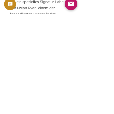
um ein spezielles Signatur-Label
von Nolan Ryan, einem der
legendärsten Pitcher in der
Geschichte der MLB.
Häufig gestellte Fragen: Was ist die
Baseball Hall of Fame? Es handelt
sich um eine offizielle amerikanische
Institution, die Persönlichkeiten ehrt,
die bedeutende Beiträge zum
Baseball geleistet haben.
Häufig gestellte Fragen: Ist die
Auflage hoch? Sie ist für eine
Goldmünze relativ gering, es wurden