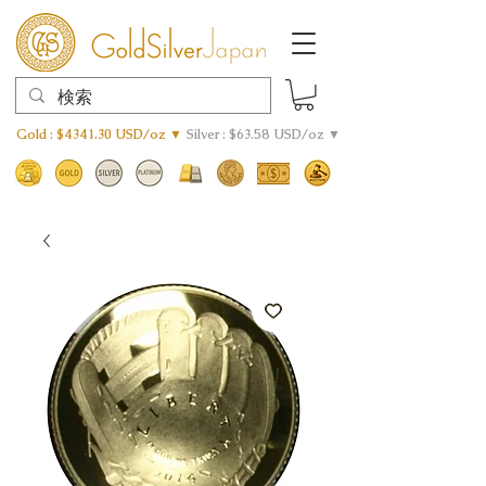
Gold : $4341.30 USD/oz ▼
Silver : $63.58 USD/oz ▼