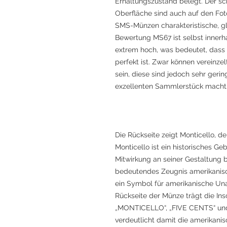
Erhaltungszustand belegt. Der sc
Oberfläche sind auch auf den Foto
SMS-Münzen charakteristische, gl
Bewertung MS67 ist selbst innerha
extrem hoch, was bedeutet, dass
perfekt ist. Zwar können vereinz
sein, diese sind jedoch sehr geri
exzellenten Sammlerstück macht
Die Rückseite zeigt Monticello, d
Monticello ist ein historisches Ge
Mitwirkung an seiner Gestaltung be
bedeutendes Zeugnis amerikanisc
ein Symbol für amerikanische Unab
Rückseite der Münze trägt die In
„MONTICELLO“, „FIVE CENTS“ u
verdeutlicht damit die amerikani