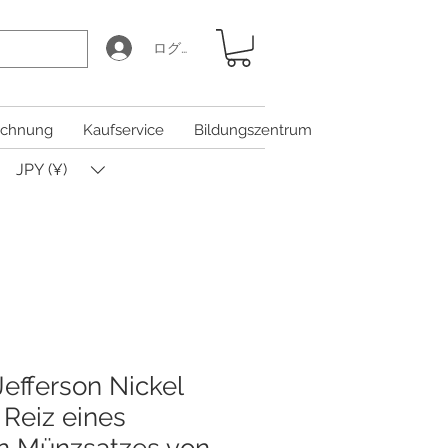
ログイン
chnung
Kaufservice
Bildungszentrum
JPY (¥)
efferson Nickel
 Reiz eines
n Münzsatzes von