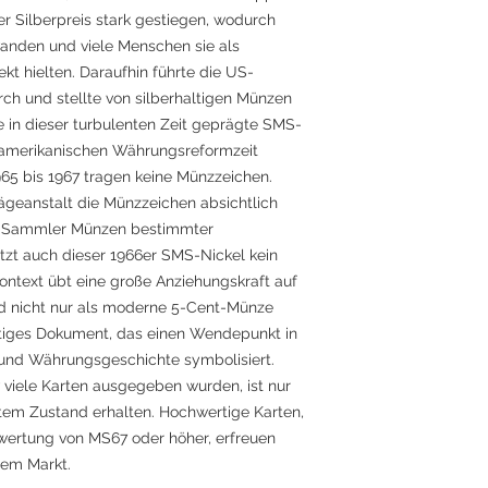
 Silberpreis stark gestiegen, wodurch
nden und viele Menschen sie als
t hielten. Daraufhin führte die US-
h und stellte von silberhaltigen Münzen
 in dieser turbulenten Zeit geprägte SMS-
 amerikanischen Währungsreformzeit
65 bis 1967 tragen keine Münzzeichen.
rägeanstalt die Münzzeichen absichtlich
ss Sammler Münzen bestimmter
itzt auch dieser 1966er SMS-Nickel kein
ontext übt eine große Anziehungskraft auf
d nicht nur als moderne 5-Cent-Münze
htiges Dokument, das einen Wendepunkt in
 und Währungsgeschichte symbolisiert.
 viele Karten ausgegeben wurden, ist nur
tem Zustand erhalten. Hochwertige Karten,
wertung von MS67 oder höher, erfreuen
dem Markt.