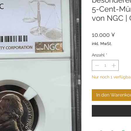
5-Cent-Münz
von NGC | 
Preis
10.000 ¥
inkl. MwSt.
Anzahl
*
Nur noch 1 verfügba
In den Warenko