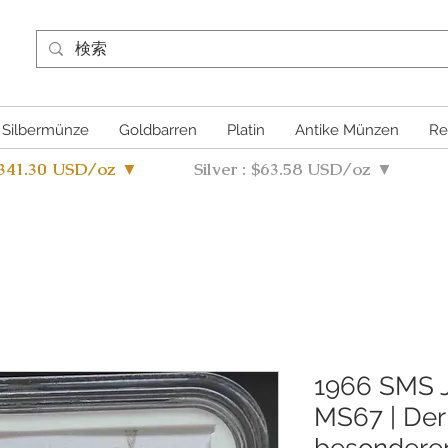
Silbermünze
Goldbarren
Platin
Antike Münzen
Re
4341.30 USD/oz ▼
Silver : $63.58 USD/oz ▼
1966 SMS J
MS67 | Der
besondere