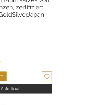
en, zertifiziert
GoldSilverJapan
r
rb
Sofortkauf