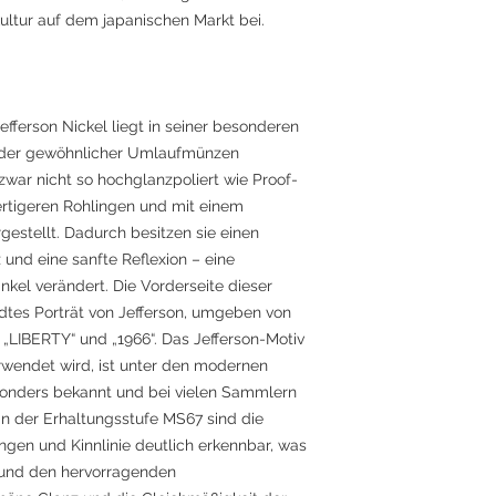
ultur auf dem japanischen Markt bei.
fferson Nickel liegt in seiner besonderen
on der gewöhnlicher Umlaufmünzen
war nicht so hochglanzpoliert wie Proof-
tigeren Rohlingen und mit einem
gestellt. Dadurch besitzen sie einen
 und eine sanfte Reflexion – eine
inkel verändert. Die Vorderseite dieser
dtes Porträt von Jefferson, umgeben von
LIBERTY“ und „1966“. Das Jefferson-Motiv
erwendet wird, ist unter den modernen
onders bekannt und bei vielen Sammlern
in der Erhaltungsstufe MS67 sind die
ngen und Kinnlinie deutlich erkennbar, was
 und den hervorragenden