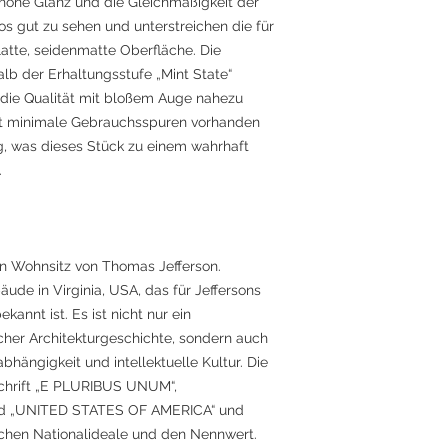
höne Glanz und die Gleichmäßigkeit der
s gut zu sehen und unterstreichen die für
atte, seidenmatte Oberfläche. Die
lb der Erhaltungsstufe „Mint State“
 die Qualität mit bloßem Auge nahezu
elt minimale Gebrauchsspuren vorhanden
ng, was dieses Stück zu einem wahrhaft
.
en Wohnsitz von Thomas Jefferson.
bäude in Virginia, USA, das für Jeffersons
kannt ist. Es ist nicht nur ein
her Architekturgeschichte, sondern auch
hängigkeit und intellektuelle Kultur. Die
schrift „E PLURIBUS UNUM“,
nd „UNITED STATES OF AMERICA“ und
schen Nationalideale und den Nennwert.