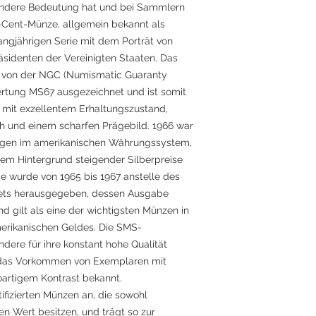
ondere Bedeutung hat und bei Sammlern
5-Cent-Münze, allgemein bekannt als
langjährigen Serie mit dem Porträt von
äsidenten der Vereinigten Staaten. Das
 von der NGC (Numismatic Guaranty
rtung MS67 ausgezeichnet und ist somit
mit exzellentem Erhaltungszustand,
h und einem scharfen Prägebild. 1966 war
ngen im amerikanischen Währungssystem,
em Hintergrund steigender Silberpreise
 wurde von 1965 bis 1967 anstelle des
Sets herausgegeben, dessen Ausgabe
d gilt als eine der wichtigsten Münzen in
erikanischen Geldes. Die SMS-
dere für ihre konstant hohe Qualität
r das Vorkommen von Exemplaren mit
artigem Kontrast bekannt.
tifizierten Münzen an, die sowohl
en Wert besitzen, und trägt so zur