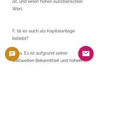
ist, und einen hohen künstlerischen
Wert.
F: Ist es auch als Kapitalanlage
beliebt?
A: Ja. Es ist aufgrund seiner
weltweiten Bekanntheit und hohen
Liquidität so beliebt.
F: Entspricht das tatsächliche
Produkt dem Bild?
A: Jahrgang und Typ sind gleich,
aber da es sich um antike Münzen
handelt, variieren Zustand und Farbe
von Münze zu Münze.