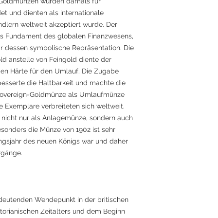
-Goldmünzen wurden damals für
t und dienten als internationale
lern weltweit akzeptiert wurde. Der
das Fundament des globalen Finanzwesens,
 dessen symbolische Repräsentation. Die
d anstelle von Feingold diente der
den Härte für den Umlauf. Die Zugabe
esserte die Haltbarkeit und machte die
 Sovereign-Goldmünze als Umlaufmünze
he Exemplare verbreiteten sich weltweit.
 nicht nur als Anlagemünze, sondern auch
esonders die Münze von 1902 ist sehr
ungsjahr des neuen Königs war und daher
rgänge.
edeutenden Wendepunkt in der britischen
torianischen Zeitalters und dem Beginn