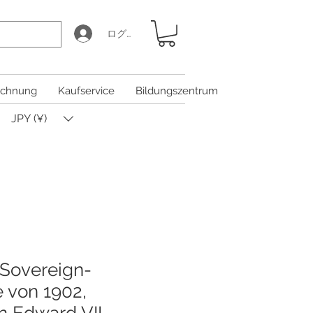
ログイン
chnung
Kaufservice
Bildungszentrum
JPY (¥)
-Sovereign-
 von 1902,
 Edward VII.,