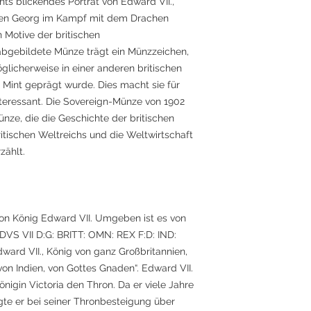
hts blickendes Porträt von Edward VII.,
igen Georg im Kampf mit dem Drachen
n Motive der britischen
abgebildete Münze trägt ein Münzzeichen,
glicherweise in einer anderen britischen
Mint geprägt wurde. Dies macht sie für
eressant. Die Sovereign-Münze von 1902
nze, die die Geschichte der britischen
ritischen Weltreichs und die Weltwirtschaft
zählt.
 von König Edward VII. Umgeben ist es von
DVS VII D:G: BRITT: OMN: REX F:D: IND:
dward VII., König von ganz Großbritannien,
von Indien, von Gottes Gnaden“. Edward VII.
igin Victoria den Thron. Da er viele Jahre
ügte er bei seiner Thronbesteigung über