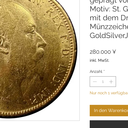
Motiv: St.
mit dem D
Münzzeiche
GoldSilver
Prei
280.000 ¥
inkl. MwSt.
Anzahl
*
Nur noch 1 verfügba
In den Warenko