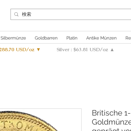
Silbermünze
Goldbarren
Platin
Antike Münzen
Re
4288.70 USD/oz ▼
Silver : $63.81 USD/oz ▲
Britische 1
Goldmünze
geprägt von