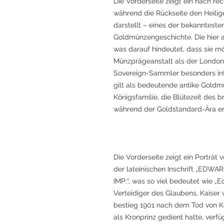
Die Vorderseite zeigt ein nach rec
während die Rückseite den Heil
darstellt – eines der bekannteste
Goldmünzengeschichte. Die hier 
was darauf hindeutet, dass sie mö
Münzprägeanstalt als der London 
Sovereign-Sammler besonders int
gilt als bedeutende antike Goldmü
Königsfamilie, die Blütezeit des b
während der Goldstandard-Ära er
Die Vorderseite zeigt ein Porträt
der lateinischen Inschrift „EDWAR
IMP:“, was so viel bedeutet wie „E
Verteidiger des Glaubens, Kaiser 
bestieg 1901 nach dem Tod von Kön
als Kronprinz gedient hatte, verf