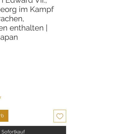
 Georg im Kampf
rachen,
n enthalten |
Japan
s
r
rb
Sofortkauf