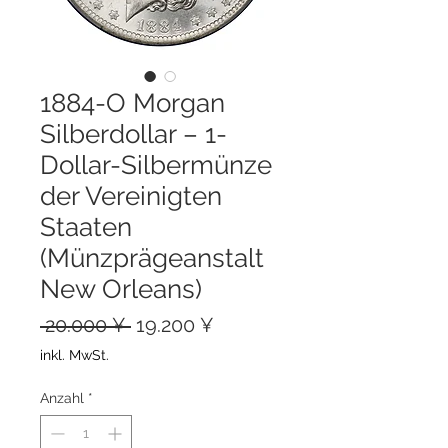
1884-O Morgan
Silberdollar – 1-
Dollar-Silbermünze
der Vereinigten
Staaten
(Münzprägeanstalt
New Orleans)
Standardpreis
Sale-
 20.000 ¥ 
19.200 ¥
Preis
inkl. MwSt.
Anzahl
*