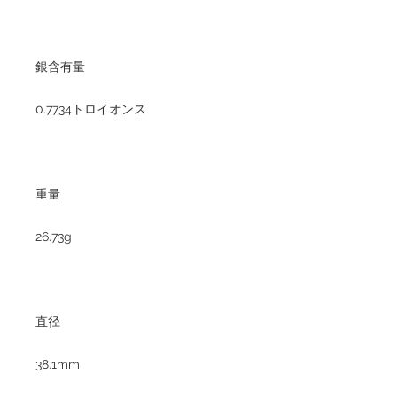
銀含有量
0.7734トロイオンス
重量
26.73g
直径
38.1mm