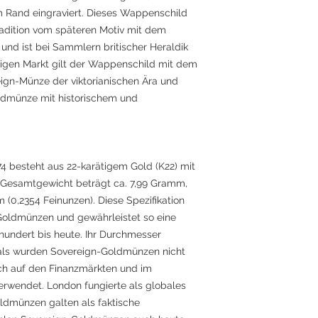
am Rand eingraviert. Dieses Wappenschild
radition vom späteren Motiv mit dem
nd ist bei Sammlern britischer Heraldik
igen Markt gilt der Wappenschild mit dem
eign-Münze der viktorianischen Ära und
oldmünze mit historischem und
 besteht aus 22-karätigem Gold (K22) mit
r Gesamtgewicht beträgt ca. 7,99 Gramm,
 (0,2354 Feinunzen). Diese Spezifikation
n-Goldmünzen und gewährleistet so eine
hundert bis heute. Ihr Durchmesser
mals wurden Sovereign-Goldmünzen nicht
uch auf den Finanzmärkten und im
verwendet. London fungierte als globales
ldmünzen galten als faktische