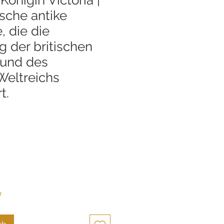
ische antike
 die die
g der britischen
 und des
Weltreichs
t.
s
r