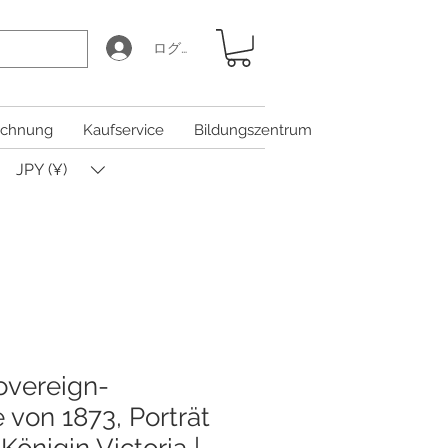
ログイン
chnung
Kaufservice
Bildungszentrum
JPY (¥)
overeign-
von 1873, Porträt
Königin Victoria |