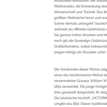
Industrielle Revolution, der Ausb
Welthandels, die Entwicklung des
Wissenschaft und Technik. Das Br
größten Weltreiche heran und wurd
Sonne niemals untergeht“ bezeich
weltweit als offizielle Goldmün
Sie genoss hohes Ansehen und in
noch gilt die Sovereign-Goldmün
Großbritanniens, wobei insbesond
jungen Königs als Klassiker unter
Die Vorderseite dieser Münze zeigt
eines der berühmtesten Motive de
renommierten Graveur William Wy
1874 verwendet. Die junge Königin 
links gewandt dargestellt; ihr el
Die lateinische Inschrift „VICTOR
umgibt das Bild. Dieser traditionel