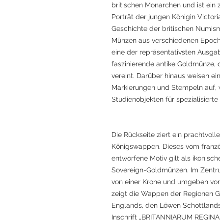
britischen Monarchen und ist ein
Porträt der jungen Königin Victori
Geschichte der britischen Numis
Münzen aus verschiedenen Epoche
eine der repräsentativsten Ausgab
faszinierende antike Goldmünze, 
vereint. Darüber hinaus weisen ei
Markierungen und Stempeln auf, w
Studienobjekten für spezialisier
Die Rückseite ziert ein prachtvol
Königswappen. Dieses vom franzö
entworfene Motiv gilt als ikonisch
Sovereign-Goldmünzen. Im Zentr
von einer Krone und umgeben vo
zeigt die Wappen der Regionen Gr
Englands, den Löwen Schottlands u
Inschrift „BRITANNIARUM REGINA F