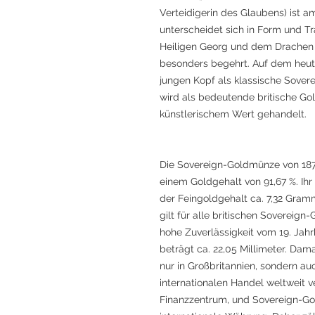
Verteidigerin des Glaubens) ist 
unterscheidet sich in Form und T
Heiligen Georg und dem Drachen u
besonders begehrt. Auf dem heut
jungen Kopf als klassische Sover
wird als bedeutende britische G
künstlerischem Wert gehandelt.
Die Sovereign-Goldmünze von 1874
einem Goldgehalt von 91,67 %. Ih
der Feingoldgehalt ca. 7,32 Gramm
gilt für alle britischen Sovereig
hohe Zuverlässigkeit vom 19. Jahr
beträgt ca. 22,05 Millimeter. Da
nur in Großbritannien, sondern a
internationalen Handel weltweit 
Finanzzentrum, und Sovereign-Go