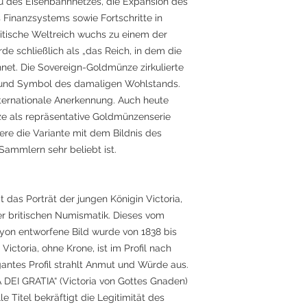
au des Eisenbahnnetzes, die Expansion des
 Finanzsystems sowie Fortschritte in
itische Weltreich wuchs zu einem der
e schließlich als „das Reich, in dem die
net. Die Sovereign-Goldmünze zirkulierte
ze und Symbol des damaligen Wohlstands.
ternationale Anerkennung. Auch heute
ze als repräsentative Goldmünzenserie
ere die Variante mit dem Bildnis des
 Sammlern sehr beliebt ist.
 das Porträt der jungen Königin Victoria,
r britischen Numismatik. Dieses vom
on entworfene Bild wurde von 1838 bis
Victoria, ohne Krone, ist im Profil nach
egantes Profil strahlt Anmut und Würde aus.
IA DEI GRATIA“ (Victoria von Gottes Gnaden)
le Titel bekräftigt die Legitimität des