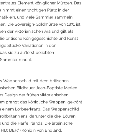
 zentrales Element königlicher Münzen. Das
a nimmt einen wichtigen Platz in der
matik ein, und viele Sammler sammeln
n. Die Sovereign-Goldmünze von 1871 ist
en der viktorianischen Ära und gilt als
die britische Königsgeschichte und Kunst
nige Stücke Variationen in den
as sie zu äußerst beliebten
te Sammler macht.
les Wappenschild mit dem britischen
sischen Bildhauer Jean-Baptiste Merlen
es Design der frühen viktorianischen
um prangt das königliche Wappen, gekrönt
n einem Lorbeerkranz. Das Wappenschild
oßbritanniens, darunter die drei Löwen
nd die Harfe Irlands. Die lateinische
ID: DEF:“ (Königin von England,