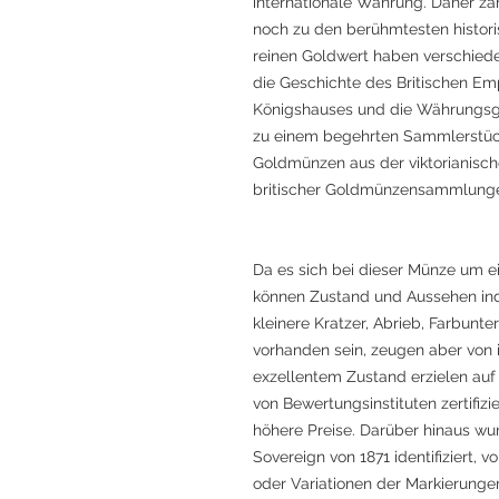
internationale Währung. Daher z
noch zu den berühmtesten histo
reinen Goldwert haben verschiede
die Geschichte des Britischen Emp
Königshauses und die Währungsge
zu einem begehrten Sammlerstüc
Goldmünzen aus der viktorianische
britischer Goldmünzensammlung
Da es sich bei dieser Münze um ei
können Zustand und Aussehen indi
kleinere Kratzer, Abrieb, Farbun
vorhanden sein, zeugen aber von 
exzellentem Zustand erzielen auf 
von Bewertungsinstituten zertifiz
höhere Preise. Darüber hinaus w
Sovereign von 1871 identifiziert,
oder Variationen der Markierungen