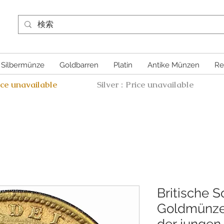
Silbermünze
Goldbarren
Platin
Antike Münzen
Re
ice unavailable
Silver : Price unavailable
Britische S
Goldmünze 
der jungen 