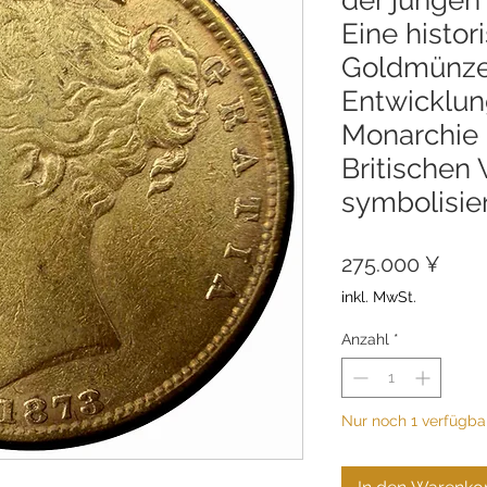
Eine histor
Goldmünze,
Entwicklun
Monarchie
Britischen 
symbolisier
Prei
275.000 ¥
inkl. MwSt.
Anzahl
*
Nur noch 1 verfügba