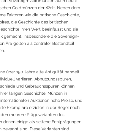
ählen Sovereign-Goldmünzen auch heute
rischen Goldmünzen der Welt. Neben dem
ne Faktoren wie die britische Geschichte,
ires, die Geschichte des britischen
schichte ihren Wert beeinflusst und sie
k gemacht. Insbesondere die Sovereign-
n Ära gelten als zentraler Bestandteil
en.
ne über 150 Jahre alte Antiquität handelt,
viduell variieren. Abnutzungsspuren,
terschiede und Gebrauchsspuren können
ihrer langen Geschichte. Münzen in
internationalen Auktionen hohe Preise, und
ierte Exemplare erzielen in der Regel noch
urden mehrere Prägevarianten des
 von denen einige als seltene Fehlprägungen
 bekannt sind. Diese Varianten sind