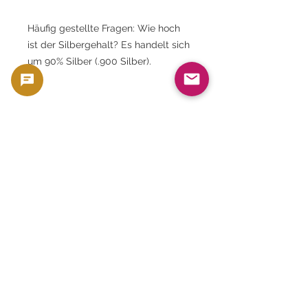
Häufig gestellte Fragen: Wie hoch
ist der Silbergehalt? Es handelt sich
um 90% Silber (.900 Silber).
Häufig gestellte Fragen: Wie hoch
ist der Silbergehalt? Es enthält
0,8681 Feinunzen reines Silber.
Häufig gestellte Fragen: Welche
Abmessungen hat das Produkt? Der
Durchmesser beträgt ungefähr 40
mm und die Dicke ungefähr 3 mm.