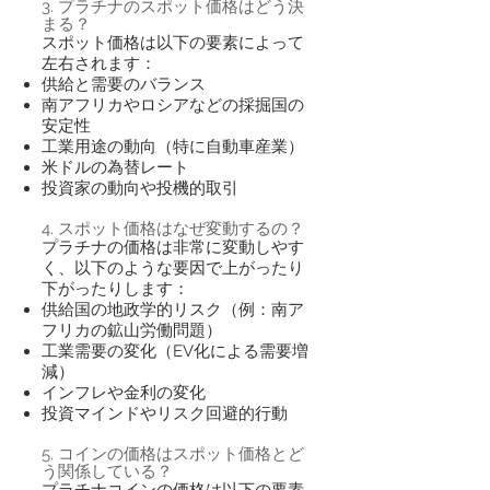
3. プラチナのスポット価格はどう決
まる？
スポット価格は以下の要素によって
左右されます：
供給と需要のバランス
南アフリカやロシアなどの採掘国の
安定性
工業用途の動向（特に自動車産業）
米ドルの為替レート
投資家の動向や投機的取引
4. スポット価格はなぜ変動するの？
プラチナの価格は非常に変動しやす
く、以下のような要因で上がったり
下がったりします：
供給国の地政学的リスク（例：南ア
フリカの鉱山労働問題）
工業需要の変化（EV化による需要増
減）
インフレや金利の変化
投資マインドやリスク回避的行動
5. コインの価格はスポット価格とど
う関係している？
プラチナコインの価格は以下の要素