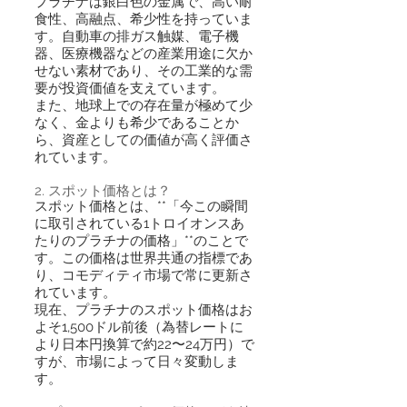
プラチナは銀白色の金属で、高い耐
食性、高融点、希少性を持っていま
す。自動車の排ガス触媒、電子機
器、医療機器などの産業用途に欠か
せない素材であり、その工業的な需
要が投資価値を支えています。
また、地球上での存在量が極めて少
なく、金よりも希少であることか
ら、資産としての価値が高く評価さ
れています。
2. スポット価格とは？
スポット価格とは、**「今この瞬間
に取引されている1トロイオンスあ
たりのプラチナの価格」**のことで
す。この価格は世界共通の指標であ
り、コモディティ市場で常に更新さ
れています。
現在、プラチナのスポット価格はお
よそ1,500ドル前後（為替レートに
より日本円換算で約22〜24万円）で
すが、市場によって日々変動しま
す。