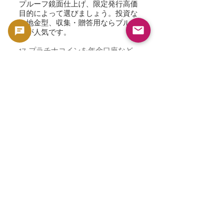
プルーフ鏡面仕上げ、限定発行高価
目的によって選びましょう。投資な
ら地金型、収集・贈答用ならプルー
フが人気です。
17. プラチナコインを年金口座など
に組み込める？
一部の国では、**自己運用型IRA（米
国など）**などにおいてプラチナコ
インの保有が認められています。該
当国の金融機関・税制ルールに従っ
て確認してください。
18. なぜプラチナは金より希少な
の？
地殻中の存在量が金の30分の1
精錬が困難でコストが高い
採掘地域が限られる（南アフリカな
ど）
19. プラチナとパラジウム・銀との
違い
金属希少性産業需要ボラティリティ
コイン流通量
プラチナ高高中〜高中程度