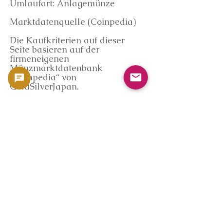
Umlaufart: Anlagemünze
Marktdatenquelle (Coinpedia)
Die Kaufkriterien auf dieser
Seite basieren auf der
firmeneigenen
Münzmarktdatenbank
„Coinpedia“ von
GoldSilverJapan.
Coinpedia bietet objektive
Marktanalysen basierend auf
internationalen Goldpreisen,
dem Umlauf von Goldmünzen
und öffentlichen
Transaktionsdaten.
*Diese Seite garantiert keinen
bestimmten Preis.
Informationen zum Online-Kauf
(kein Ladengeschäft)