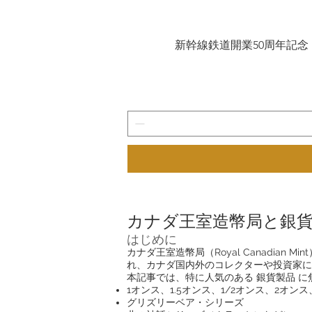
新幹線鉄道開業50周年記念 10
カナダ王室造幣局と銀
はじめに
カナダ王室造幣局（Royal Canadi
れ、カナダ国内外のコレクターや投資家に
本記事では、特に人気のある 銀貨製品 
1オンス、1.5オンス、1/2オンス、2オン
グリズリーベア・シリーズ