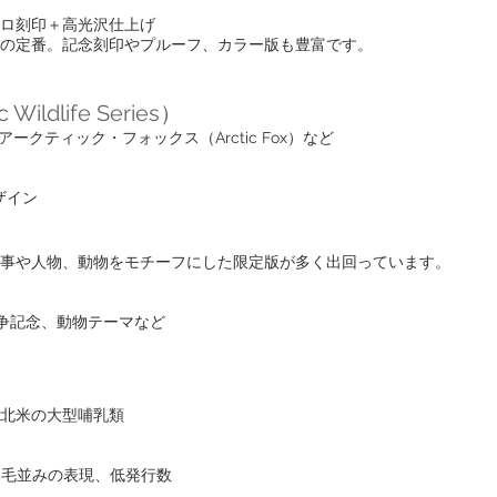
ロ刻印＋高光沢仕上げ
の定番。記念刻印やプルーフ、カラー版も豊富です。
dlife Series）
、アークティック・フォックス（Arctic Fox）など
ザイン
事や人物、動物をモチーフにした限定版が多く出回っています。
戦争記念、動物テーマなど
北米の大型哺乳類
繊細な毛並みの表現、低発行数