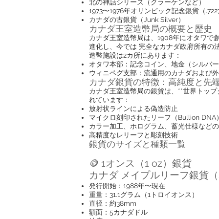
北の神話シリーズ（クラーケンなど）
1973〜1976年オリンピック記念銀貨（.72
カナダの古銀貨（Junk Silver）
カナダ王室造幣局の概要と歴史
カナダ王室造幣局は、1908年にオタワ
進化し、今では 完全なカナダ政府所有の
造幣施設は2カ所にあります：
オタワ本部：記念コイン、地金（シルバー
ウィニペグ支部：流通用のカナダおよび外
カナダ銀貨の特徴：高純度と先
カナダ王室造幣局の銀貨は、**世界トップクラ
れています：
放射状ラインによる偽造防止
マイクロ刻印されたリーフ（Bullion DNA
カラー加工、ホログラム、蓄光仕様などの
高精度なレリーフと彫刻技術
銀貨のサイズと種類一覧
🪙 1オンス（1 oz）銀貨
カナダ メイプルリーフ銀貨（Silve
発行開始：1988年〜現在
重量：31.1グラム（1トロイオンス）
直径：約38mm
額面：5カナダドル