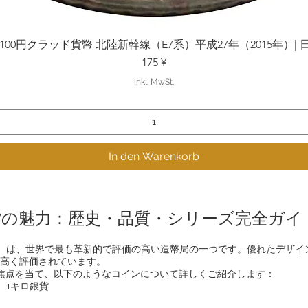
0円クラッド貨幣 北陸新幹線（E7系）平成27年（2015年）| 日本造幣局 
Schnellansicht
Preis
175 ¥
inkl. MwSt.
In den Warenkorb
貨の魅力：歴史・品質・シリーズ完全ガイ
an Mint）は、世界で最も革新的で評価の高い造幣局の一つです。優れた
高く評価されています。
に焦点を当て、以下のようなコインについて詳しくご紹介します：
ス、1キロ銀貨