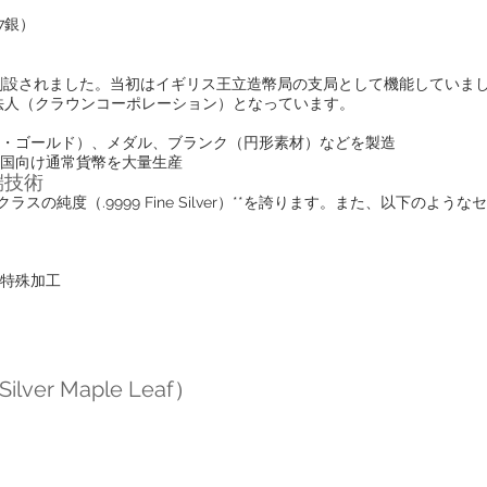
27銀）
で創設されました。当初はイギリス王立造幣局の支局として機能していま
法人（クラウンコーポレーション）となっています。
・ゴールド）、メダル、ブランク（円形素材）などを製造
国向け通常貨幣を大量生産
端技術
スの純度（.9999 Fine Silver）**を誇ります。また、以下の
）
特殊加工
r Maple Leaf）