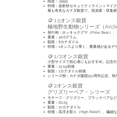
純度：.9999
特徴：放射状セキュリティライン＋マイク
最も有名なカナダ銀貨で、投資家・収集家
🪙 1.5オンス銀貨
極地野生動物シリーズ（Arctic Wil
発行例：ホッキョクグマ（Polar Bear）
重量：46.6グラム
額面：8カナダドル
特徴：1オンスより厚く、重量感があるデ
🪙 1/2オンス銀貨
小型サイズで初心者にもおすすめ。記念行
重量：15.5g前後
額面：2カナダドル前後
シリーズ例：カナダ建国150周年記念、
🪙 2オンス銀貨
グリズリーベア・シリーズ
モチーフ：グリズリー、ブラックベアなど
重量：62.2g
額面：10カナダドル
特徴：高浮き彫り（High Relief）、