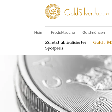
Heim
Produktsuche
Goldmünzen
Zuletzt aktualisierter
Gold : $
Spotpreis