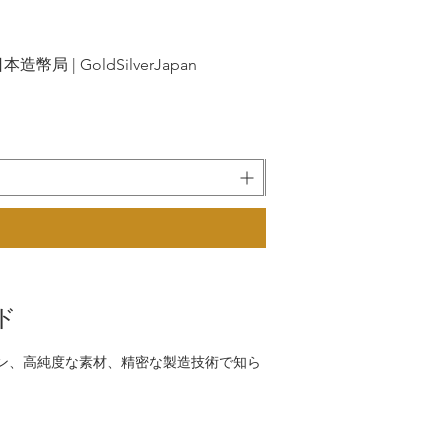
| GoldSilverJapan
新幹線鉄道開業50
ド
デザイン、高純度な素材、精密な製造技術で知ら