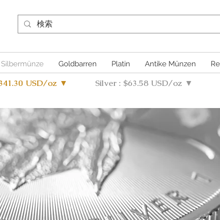
Silbermünze
Goldbarren
Platin
Antike Münzen
Re
4341.30 USD/oz ▼
Silver : $63.58 USD/oz ▼