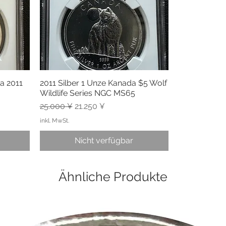
a 2011
2011 Silber 1 Unze Kanada $5 Wolf
Schnellansicht
Wildlife Series NGC MS65
Standardpreis
Sale-Preis
25.000 ¥
21.250 ¥
inkl. MwSt.
Nicht verfügbar
Ähnliche Produkte