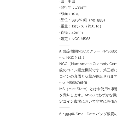
•国：中国
•発行年：1994年
•額面：10元
•品位：99.9％ 銀（Ag .999）
•重量：1オンス（約31.1g）
•直径：40mm
•鑑定：NGC MS68
⸻
5. 鑑定機関NGCとグレードMS68
5-1. NGCとは？
NGC（Numismatic Guaran
級のコイン鑑定機関です。第三者
コインの真贋と状態が保証されま
5-2. MS68の価値
MS（Mint State）とは未使
を意味します。MS68はわずかな
定コイン市場において非常に評価
⸻
6. 1994年 Small Date パンダ銀