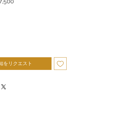
セ
,500
ー
ル
価
格
知をリクエスト