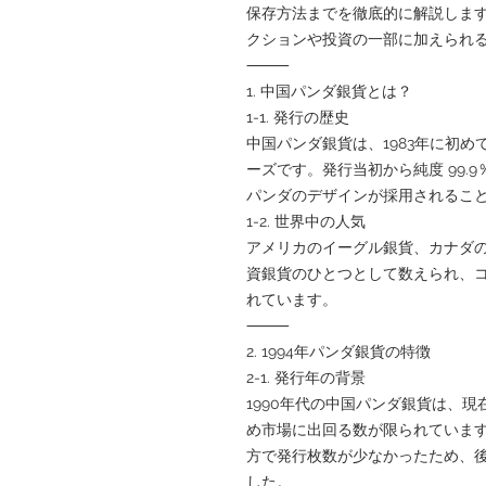
保存方法までを徹底的に解説します。Go
クションや投資の一部に加えられ
⸻
1. 中国パンダ銀貨とは？
1-1. 発行の歴史
中国パンダ銀貨は、1983年に初
ーズです。発行当初から純度 99.9
パンダのデザインが採用されるこ
1-2. 世界中の人気
アメリカのイーグル銀貨、カナダ
資銀貨のひとつとして数えられ、
れています。
⸻
2. 1994年パンダ銀貨の特徴
2-1. 発行年の背景
1990年代の中国パンダ銀貨は、
め市場に出回る数が限られています
方で発行枚数が少なかったため、
した。