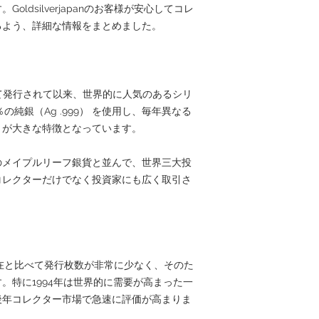
ldsilverjapanのお客様が安心してコレ
るよう、詳細な情報をまとめました。
めて発行されて以来、世界的に人気のあるシリ
％の純銀（Ag .999） を使用し、毎年異なる
とが大きな特徴となっています。
のメイプルリーフ銀貨と並んで、世界三大投
コレクターだけでなく投資家にも広く取引さ
現在と比べて発行枚数が非常に少なく、そのた
。特に1994年は世界的に需要が高まった一
後年コレクター市場で急速に評価が高まりま