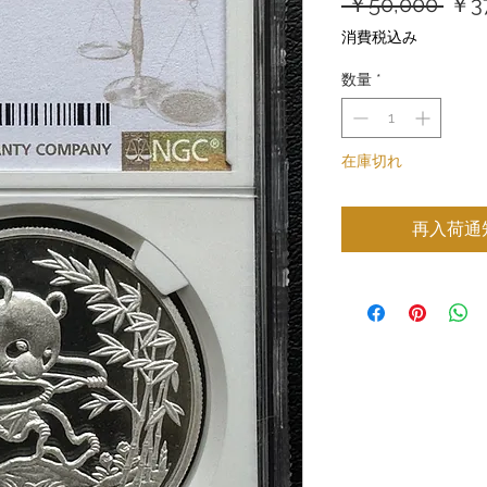
通
 ￥50,000 
￥37
常
消費税込み
価
数量
*
格
在庫切れ
再入荷通