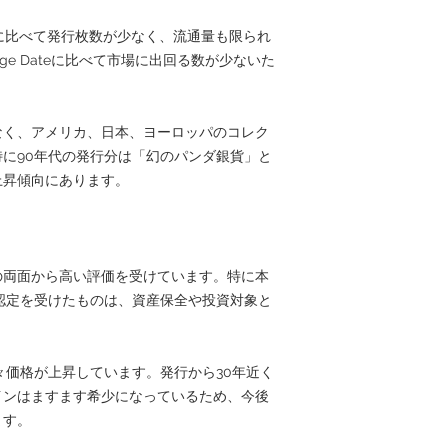
代に比べて発行枚数が少なく、流通量も限られ
arge Dateに比べて市場に出回る数が少ないた
。
なく、アメリカ、日本、ヨーロッパのコレク
に90年代の発行分は「幻のパンダ銀貨」と
上昇傾向にあります。
の両面から高い評価を受けています。特に本
認定を受けたものは、資産保全や投資対象と
年々価格が上昇しています。発行から30年近く
インはますます希少になっているため、今後
ます。