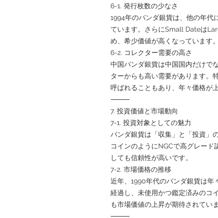
6-1. 発行枚数の少なさ
1994年のパンダ銀貨は、他の年
ています。さらにSmall DateはL
め、希少価値が高くなっています
6-2. コレクター需要の高さ
中国パンダ銀貨は中国国内だけで
ターからも高い需要があります。特
呼ばれることもあり、年々価格が
⸻
7. 投資価値と市場動向
7-1. 投資対象としての魅力
パンダ銀貨は「収集」と「投資」
コインのようにNGCで高グレード
しても信頼性が高いです。
7-2. 市場価格の推移
近年、1990年代のパンダ銀貨は
経過し、未使用かつ鑑定済みのコ
も市場価値の上昇が期待されてい
⸻