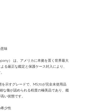
の意味
ty Company） は、アメリカに本拠を置く世界最大
による厳正な鑑定と保護ケース封入により、
す。
用の状態を示すグレードで、MS70が完全未使用品
微細な傷が認められる程度の極美品であり、鑑
が高い状態です。
貨の希少性