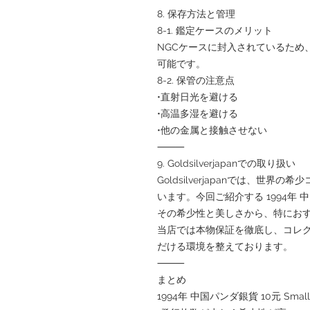
8. 保存方法と管理
8-1. 鑑定ケースのメリット
NGCケースに封入されているため
可能です。
8-2. 保管の注意点
•直射日光を避ける
•高温多湿を避ける
•他の金属と接触させない
⸻
9. Goldsilverjapanでの取り扱い
Goldsilverjapanでは、世
います。今回ご紹介する 1994年 中国パ
その希少性と美しさから、特にお
当店では本物保証を徹底し、コレ
だける環境を整えております。
⸻
まとめ
1994年 中国パンダ銀貨 10元 Small 