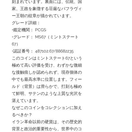
刻まれています。裏面には、伝統、国
家、王政を象徴する荘厳なパフラヴィ
ー王朝の紋章が描かれています。
グレード詳細：
•鑑定機関： PCGS
•グレード： MS67（ミントステート
67）
•認証番号： 487102.67/88682235
このコインはミントステート67という
極めて高い評価を受け、わずかな微細
な接触痕しか認められず、現存個体の
中でも最高水準に位置します。フィー
ルド（背景）は滑らかで、打刻も極め
て鮮明、サテンのような上質な光沢を
湛えています。
なぜこのコインをコレクションに加え
るべきか？
イラン革命以前の硬貨は、その歴史的
背景と政治的重要性から、世界中のコ