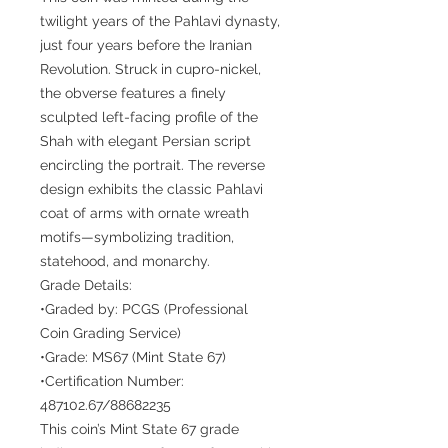
twilight years of the Pahlavi dynasty,
just four years before the Iranian
Revolution. Struck in cupro-nickel,
the obverse features a finely
sculpted left-facing profile of the
Shah with elegant Persian script
encircling the portrait. The reverse
design exhibits the classic Pahlavi
coat of arms with ornate wreath
motifs—symbolizing tradition,
statehood, and monarchy.
Grade Details:
•Graded by: PCGS (Professional
Coin Grading Service)
•Grade: MS67 (Mint State 67)
•Certification Number:
487102.67/88682235
This coin’s Mint State 67 grade