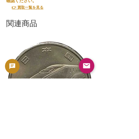
確認ください。
👉 買取一覧を見る
関連商品
新幹線鉄道開業50周年記念 100円クラ
新幹線鉄道開業50周年