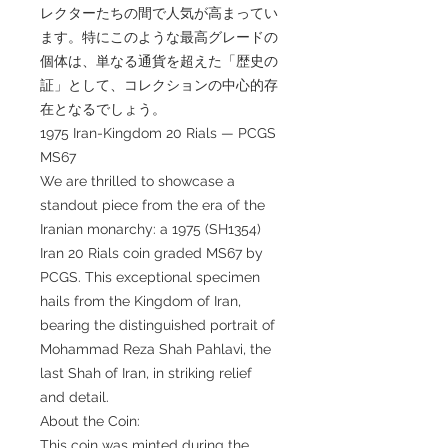
レクターたちの間で人気が高まってい
ます。特にこのような最高グレードの
個体は、単なる通貨を超えた「歴史の
証」として、コレクションの中心的存
在となるでしょう。
1975 Iran-Kingdom 20 Rials — PCGS
MS67
We are thrilled to showcase a
standout piece from the era of the
Iranian monarchy: a 1975 (SH1354)
Iran 20 Rials coin graded MS67 by
PCGS. This exceptional specimen
hails from the Kingdom of Iran,
bearing the distinguished portrait of
Mohammad Reza Shah Pahlavi, the
last Shah of Iran, in striking relief
and detail.
About the Coin:
This coin was minted during the