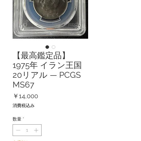
【最高鑑定品】
1975年 イラン王国
20リアル — PCGS
MS67
価
￥14,000
格
消費税込み
数量
*