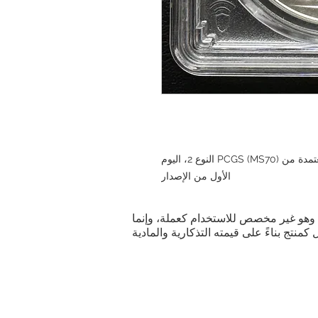
عملة نسر فضية واحدة (1 أونصة، 2021) - معتمدة من PCGS (MS70) النوع 2، اليوم
الأول من الإصدار
ية. وهو غير مخصص للاستخدام كعملة، وإنما