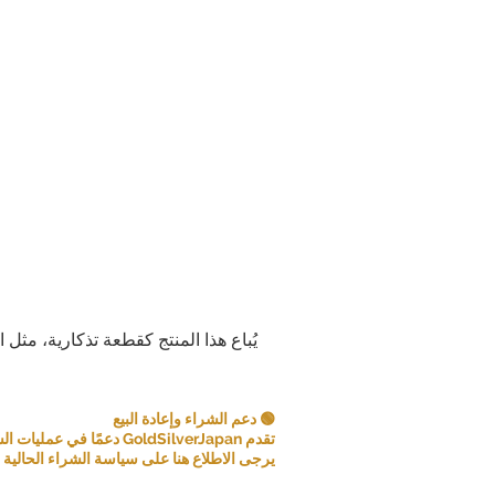
يُباع هذا المنتج كقطعة تذكارية، مثل 
🟢 دعم الشراء وإعادة البيع
تقدم GoldSilverJapan دعمًا في عمليات الشراء للعملات المعدنية ومنتجات السبائك المؤهلة.
يرجى الاطلاع هنا على سياسة الشراء الحالية و