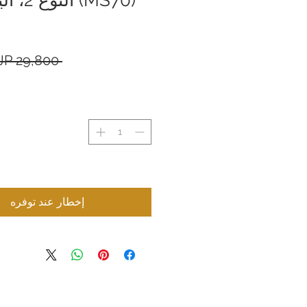
 ‏29,800 JP¥ 
إخطار عند توفره