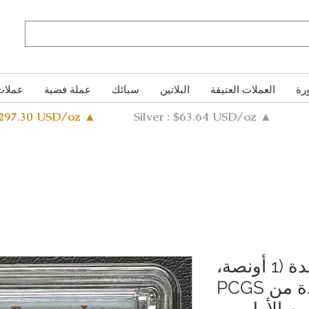
رة
العملات العتيقة
البلاتين
سبائك
عملة فضية
عملات
4297.30 USD/oz ▲
Silver : $63.64 USD/oz ▲
عملة نسر فضية واحدة (1 أونصة،
2021) - معتمدة من PCGS
النوع 2، اليوم الأول من