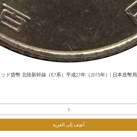
貨幣 北陸新幹線（E7系）平成27年（2015年）| 日本造幣局 | Gol
العرض السريع
أضِف إلى العربة