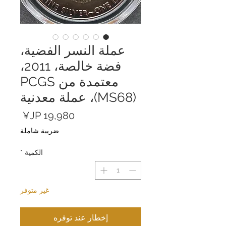
عملة النسر الفضية،
فضة خالصة، 2011،
معتمدة من PCGS
(MS68)، عملة معدنية
السعر
ضريبة شاملة
الكمية
*
غير متوفر
إخطار عند توفره