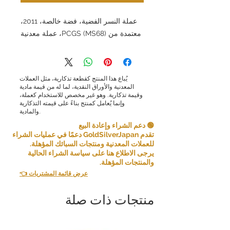
عملة النسر الفضية، فضة خالصة، 2011،
معتمدة من PCGS (MS68)، عملة معدنية
يُباع هذا المنتج كقطعة تذكارية، مثل العملات
المعدنية والأوراق النقدية، لما له من قيمة مادية
وقيمة تذكارية. وهو غير مخصص للاستخدام كعملة،
وإنما يُعامل كمنتج بناءً على قيمته التذكارية
والمادية.
🟢 دعم الشراء وإعادة البيع
تقدم GoldSilverJapan دعمًا في عمليات الشراء
للعملات المعدنية ومنتجات السبائك المؤهلة.
يرجى الاطلاع هنا على سياسة الشراء الحالية
والمنتجات المؤهلة.
👈 عرض قائمة المشتريات
منتجات ذات صلة