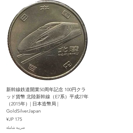
ラ
新幹線鉄道開業50周年記念 100円クラ
7年
ッド貨幣 北陸新幹線（E7系）平成27年
（2015年）| 日本造幣局 |
GoldSilverJapan
السعر
ضريبة شاملة