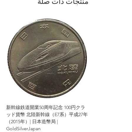
منتجات ذات صلة
ラ
新幹線鉄道開業50周年記念 100円クラ
7年
ッド貨幣 北陸新幹線（E7系）平成27年
（2015年）| 日本造幣局 |
GoldSilverJapan