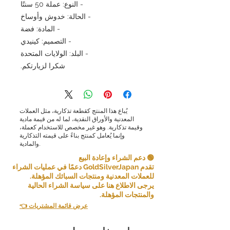
- النوع: عملة 50 سنتًا
- الحالة: خدوش وأوساخ
- المادة: فضة
- التصميم: كينيدي
- البلد: الولايات المتحدة
شكرا لزيارتكم.
يُباع هذا المنتج كقطعة تذكارية، مثل العملات
المعدنية والأوراق النقدية، لما له من قيمة مادية
وقيمة تذكارية. وهو غير مخصص للاستخدام كعملة،
وإنما يُعامل كمنتج بناءً على قيمته التذكارية
والمادية.
🟢 دعم الشراء وإعادة البيع
تقدم GoldSilverJapan دعمًا في عمليات الشراء
للعملات المعدنية ومنتجات السبائك المؤهلة.
يرجى الاطلاع هنا على سياسة الشراء الحالية
والمنتجات المؤهلة.
👈 عرض قائمة المشتريات