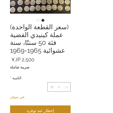
(سعر القطعة الواحدة)
عملة كينيدي الفضية
فئة 50 سنتًا، سنة
عشوائية 1965-1969
السعر
ضريبة شاملة
الكمية
*
غير متوفر
إخطار عند توفره