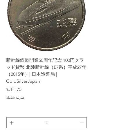
ラ
新幹線鉄道開業50周年記念 100円クラ
7年
ッド貨幣 北陸新幹線（E7系）平成27年
（2015年）| 日本造幣局 |
GoldSilverJapan
السعر
ضريبة شاملة