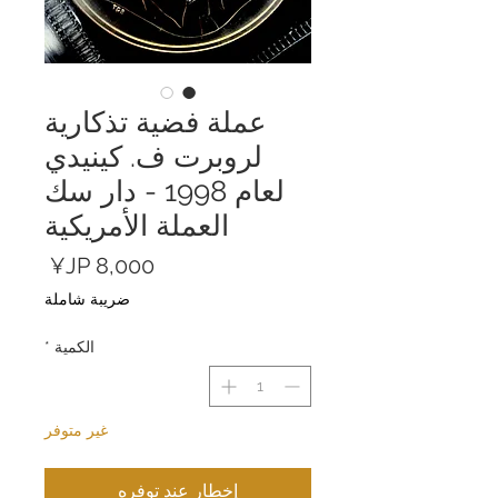
عملة فضية تذكارية
لروبرت ف. كينيدي
لعام 1998 - دار سك
العملة الأمريكية
السعر
ضريبة شاملة
الكمية
*
غير متوفر
إخطار عند توفره