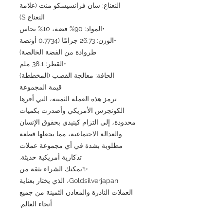
النعناع: سان فرانسيسكو منت (علامة
النعناع S)
•المواد: 90% فضة، 10% نحاس
•الوزن: 26.73 جرامًا (0.7734 أونصة
طروادة من الفضة الخالصة)
•القطر: 38.1 ملم
الحافة: معالجة القصب (المخططة)
قيمة المجموعة
ترمز هذه العملة الثمينة، التي أقرها
الكونجرس الأمريكي وأصدرت بكميات
محدودة، إلى التزام كينيدي بحقوق الإنسان
والعدالة الاجتماعية، مما يجعلها قطعة
مطلوبة بشدة في أي مجموعة عملات
تذكارية أمريكية حديثة.
✨يمكنك الشراء بثقة من
Goldsilverjapan، الذي يختار بعناية
العملات النادرة والمعادن الثمينة من جميع
أنحاء العالم.