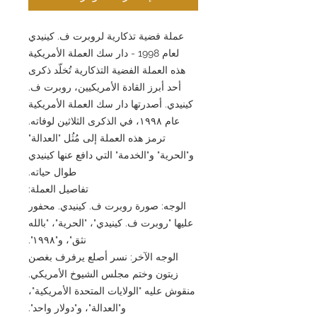
عملة فضية تذكارية لروبرت ف. كينيدي
لعام 1998 - دار سك العملة الأمريكية
هذه العملة الفضية التذكارية تُخلّد ذكرى
أحد أبرز القادة الأمريكيين، روبرت ف.
كينيدي. أصدرتها دار سك العملة الأمريكية
عام ١٩٩٨، في الذكرى الثلاثين لوفاته.
ترمز هذه العملة إلى مُثُل "العدالة"
و"الحرية" و"الخدمة" التي دافع عنها كينيدي
طوال حياته.
تفاصيل العملة:
الوجه: صورة روبرت ف. كينيدي. محفور
عليها "روبرت ف. كينيدي"، "الحرية"، "بالله
نثق"، و"١٩٩٨".
الوجه الآخر: نسر أصلع يرفرف بغصن
زيتون وختم مجلس الشيوخ الأمريكي.
منقوش عليه "الولايات المتحدة الأمريكية"،
و"العدالة"، و"دولار واحد".