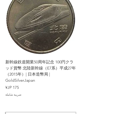
ラ
新幹線鉄道開業50周年記念 100円クラ
7年
ッド貨幣 北陸新幹線（E7系）平成27年
（2015年）| 日本造幣局 |
GoldSilverJapan
السعر
ضريبة شاملة