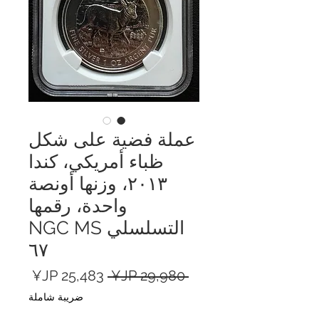
عملة فضية على شكل
ظباء أمريكي، كندا
٢٠١٣، وزنها أونصة
واحدة، رقمها
التسلسلي NGC MS
٦٧
سعر
سعر
 ‏29,980 JP¥ 
عادي
البيع
ضريبة شاملة