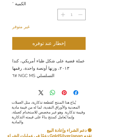
الكمية
*
غير متوفر
إخطار عند توفره
عملة فضية على شكل ظباء أمريكي، كندا
٢٠١٣، وزنها أونصة واحدة، رقمها
التسلسلي NGC MS ٦٧
يُباع هذا المنتج كقطعة تذكارية، مثل العملات
المعدنية والأوراق النقدية، لما له من قيمة مادية
وقيمة تذكارية. وهو غير مخصص للاستخدام كعملة،
وإنما يُعامل كمنتج بناءً على قيمته التذكارية
والمادية.
🟢 دعم الشراء وإعادة البيع
تقدم GoldSilverJapan دعمًا في عمليات الشراء