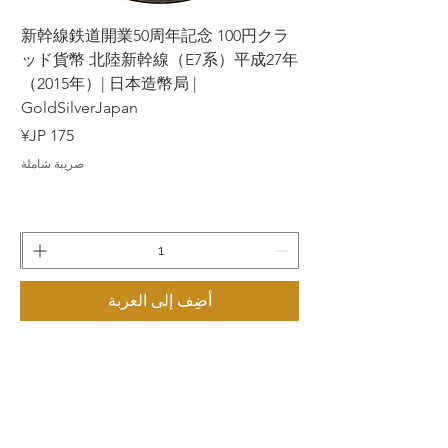
ラ
新幹線鉄道開業50周年記念 100円クラ
7年
ッド貨幣 北陸新幹線（E7系）平成27年
（2015年）| 日本造幣局 |
GoldSilverJapan
السعر
ضريبة شاملة
أضِف إلى العربة