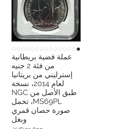
عملة فضية بريطانية
من فئة 2 جنيه
إسترليني من بريتانيا
لعام 2014، نسخة
طبق الأصل من NGC
MS69PL، تحمل
صورة حصان قمري
وبغل