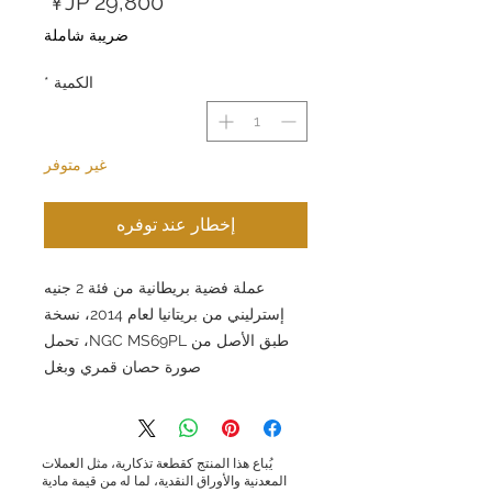
السعر
ضريبة شاملة
الكمية
*
غير متوفر
إخطار عند توفره
عملة فضية بريطانية من فئة 2 جنيه
إسترليني من بريتانيا لعام 2014، نسخة
طبق الأصل من NGC MS69PL، تحمل
صورة حصان قمري وبغل
يُباع هذا المنتج كقطعة تذكارية، مثل العملات
المعدنية والأوراق النقدية، لما له من قيمة مادية