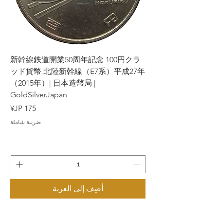
ラ
新幹線鉄道開業50周年記念 100円クラ
7年
ッド貨幣 北陸新幹線（E7系）平成27年
（2015年）| 日本造幣局 |
GoldSilverJapan
السعر
ضريبة شاملة
أضِف إلى العربة