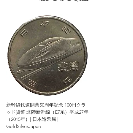
ラ
新幹線鉄道開業50周年記念 100円クラ
7年
ッド貨幣 北陸新幹線（E7系）平成27年
（2015年）| 日本造幣局 |
GoldSilverJapan