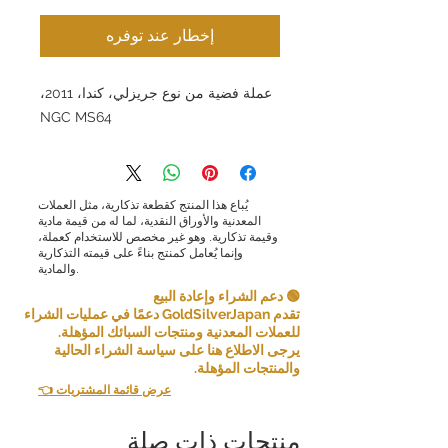
إخطار عند توفره
عملة فضية من نوع جريزلي، كندا، 2011،
NGC MS64
يُباع هذا المنتج كقطعة تذكارية، مثل العملات
المعدنية والأوراق النقدية، لما له من قيمة مادية
وقيمة تذكارية. وهو غير مخصص للاستخدام كعملة،
وإنما يُعامل كمنتج بناءً على قيمته التذكارية
والمادية.
🟢 دعم الشراء وإعادة البيع
تقدم GoldSilverJapan دعمًا في عمليات الشراء
للعملات المعدنية ومنتجات السبائك المؤهلة.
يرجى الاطلاع هنا على سياسة الشراء الحالية
والمنتجات المؤهلة.
👈 عرض قائمة المشتريات
منتجات ذات صلة