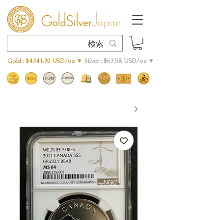
Gold : $4341.30 USD/oz ▼
Silver : $63.58 USD/oz ▼