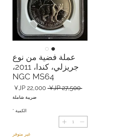
عملة فضية من نوع
جريزلي، كندا، 2011،
NGC MS64
سعر
سعر
 ‏27,500 JP¥ 
عادي
البيع
ضريبة شاملة
الكمية
*
غير متوفر