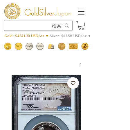
Gold : $4341.30 USD/oz ▼
Silver : $63.58 USD/oz ▼