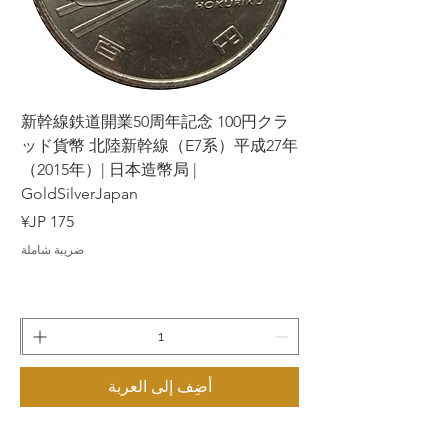
ラ
新幹線鉄道開業50周年記念 100円クラ
7年
ッド貨幣 北陸新幹線（E7系）平成27年
（2015年）| 日本造幣局 |
GoldSilverJapan
السعر
ضريبة شاملة
أضِف إلى العربة