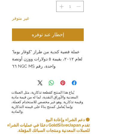
غير متوفر
إخطار عند توفره
عملة فضية كندية من طراز "كوغار بوما"
لعام ٢٠١٢، بقيمة ٥ دولارات ووزن أونصة
واحدة، رقم NGC MS ٦٦
يُباع هذا المنتج كقطعة تذكارية، مثل العملات
المعدنية والأوراق النقدية، لما له من قيمة مادية
وقيمة تذكارية. وهو غير مخصص للاستخدام كعملة،
وإنما يُعامل كمنتج بناءً على قيمته التذكارية
والمادية.
🟢 دعم الشراء وإعادة البيع
تقدم GoldSilverJapan دعمًا في عمليات الشراء
للعملات المعدنية ومنتجات السبائك المؤهلة.