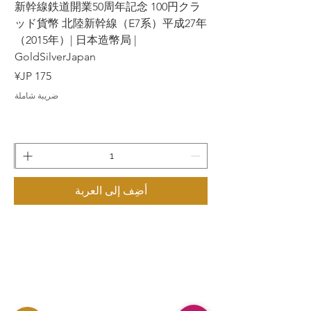
ラ
新幹線鉄道開業50周年記念 100円クラ
7年
ッド貨幣 北陸新幹線（E7系）平成27年
（2015年）| 日本造幣局 |
GoldSilverJapan
السعر
ضريبة شاملة
أضِف إلى العربة