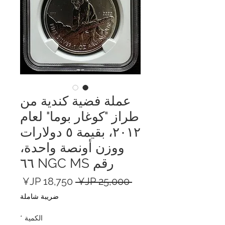
عملة فضية كندية من
طراز "كوغار بوما" لعام
٢٠١٢، بقيمة ٥ دولارات
ووزن أونصة واحدة،
رقم NGC MS ٦٦
سعر
سعر
 ‏25,000 JP¥ 
عادي
البيع
ضريبة شاملة
الكمية
*