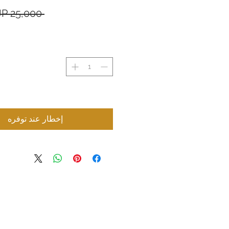
 ‏25,000 JP¥ 
إخطار عند توفره