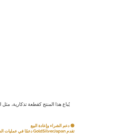
يُباع هذا المنتج كقطعة تذكارية، مثل 
🟢 دعم الشراء وإعادة البيع
تقدم GoldSilverJapan دعمًا في عمليات الشراء للعملات المعدنية ومنتجات السبائك المؤهلة.