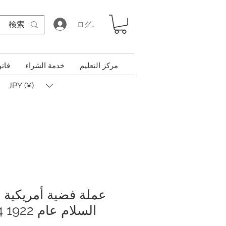
ログイン
مركز التعليم
خدمة الشراء
فاتو
JPY (¥)
عملة فضية أمريكية م
السلام عام 1922 NGC MS 64