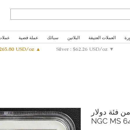
رة
العملات العتيقة
البلاتين
سبائك
عملة فضية
عملات
4265.80 USD/oz ▲
Silver : $62.26 USD/oz ▼
ن فئة دولار