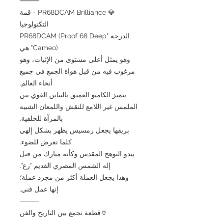
⸻
💎 PR68DCAM Brilliance - قمة
التكنولوجيا
الدرجة "PR68DCAM (Proof 68 Deep
Cameo)" هي
وهو يمثل أعلى مستوى من الإثبات، وهو
مرغوب فيه من قبل هواة الجمع في جميع
أنحاء العالم.
يتميز الكاميو العميق بالتباين القوي بين
الملمس غير اللامع للنقش واللمعان الشبيه
بالمرآة للخلفية.
بريقها يجعل رمسيس يظهر بشكل إلهي
كلما تعرض للضوء.
يبدو التوهج المقدس وكأنه مبارك من قبل
إله الشمس المصري القديم "رع".
وهذا يجعل العملة أكثر من مجرد عملة؛
إنها عمل فني.
⸻
🏺قطعة تجمع بين التاريخ والفن