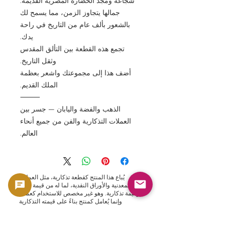
شجاعة ومجد الحضارة المصرية القديمة.
جمالها يتجاوز الزمن، مما يسمح لك
بالشعور بألف عام من التاريخ في راحة
يدك.
تجمع هذه القطعة بين التألق المقدس
وثقل التاريخ.
أضف هذا إلى مجموعتك واشعر بعظمة
الملك القديم.
⸻
الذهب والفضة واليابان — جسر بين
العملات التذكارية والفن من جميع أنحاء
العالم.
يُباع هذا المنتج كقطعة تذكارية، مثل العملات
المعدنية والأوراق النقدية، لما له من قيمة مادية
وقيمة تذكارية. وهو غير مخصص للاستخدام كعملة،
وإنما يُعامل كمنتج بناءً على قيمته التذكارية
والمادية.
🟢 دعم الشراء وإعادة البيع