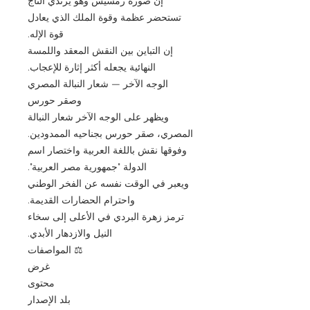
إن صورة رمسيس وهو يرتدي التاج
تستحضر عظمة وقوة الملك الذي يعادل
قوة الإله.
إن التباين بين النقش المعقد واللمسة
النهائية يجعله أكثر إثارة للإعجاب.
الوجه الآخر — شعار النبالة المصري
وصقر حورس
ويظهر على الوجه الآخر شعار النبالة
المصري، صقر حورس بجناحيه الممدودين.
وفوقها نقش باللغة العربية واختصار اسم
الدولة "جمهورية مصر العربية".
ويعبر في الوقت نفسه عن الفخر الوطني
واحترام الحضارات القديمة.
ترمز زهرة البردي في الأعلى إلى سخاء
النيل والازدهار الأبدي.
⚖️ المواصفات
غرض
محتوى
بلد الإصدار