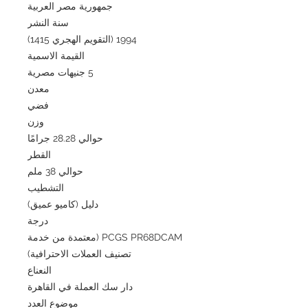
جمهورية مصر العربية
سنة النشر
1994 (التقويم الهجري 1415)
القيمة الاسمية
5 جنيهات مصرية
معدن
فضي
وزن
حوالي 28.28 جرامًا
القطر
حوالي 38 ملم
التشطيب
دليل (كاميو عميق)
درجة
PCGS PR68DCAM (معتمدة من خدمة
تصنيف العملات الاحترافية)
النعناع
دار سك العملة في القاهرة
موضوع العدد