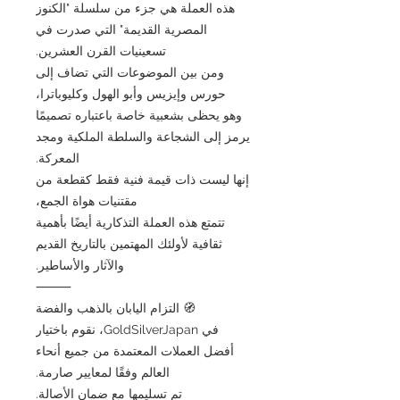
هذه العملة هي جزء من سلسلة "الكنوز
المصرية القديمة" التي صدرت في
تسعينيات القرن العشرين.
ومن بين الموضوعات التي تضاف إلى
حورس وإيزيس وأبو الهول وكليوباترا،
وهو يحظى بشعبية خاصة باعتباره تصميمًا
يرمز إلى الشجاعة والسلطة الملكية ومجد
المعركة.
إنها ليست ذات قيمة فنية فقط كقطعة من
مقتنيات هواة الجمع،
تتمتع هذه العملة التذكارية أيضًا بأهمية
ثقافية لأولئك المهتمين بالتاريخ القديم
والآثار والأساطير.
⸻
🧭 التزام اليابان بالذهب والفضة
في GoldSilverJapan، نقوم باختيار
أفضل العملات المعتمدة من جميع أنحاء
العالم وفقًا لمعايير صارمة.
تم تسليمها مع ضمان الأصالة.