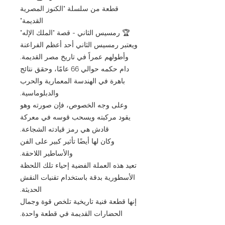
قطعة من سلسلة "الكنوز المصرية
القديمة"
🏆 رمسيس الثاني - قصة "الملك الإله"
ويعتبر رمسيس الثاني أحد أعظم الفراعنة
وأطولهم عمراً في تاريخ مصر القديمة.
دام حكمه حوالي 66 عامًا، وحقق نتائج
باهرة في الهندسة المعمارية والحرب
والدبلوماسية.
وعلى وجه الخصوص، فإن صورته وهو
يقود مركبته ويسحب قوسه في معركة
قادش هي رمز قيادته الشجاعة.
وكان لها أيضًا تأثير كبير على الفن
والأساطير اللاحقة.
تعيد هذه العملة الفضية إحياء تلك اللحظة
الأسطورية بدقة باستخدام تقنيات النقش
الحديثة.
إنها قطعة فنية تاريخية تلخص قوة وجمال
الحضارات القديمة في قطعة واحدة.