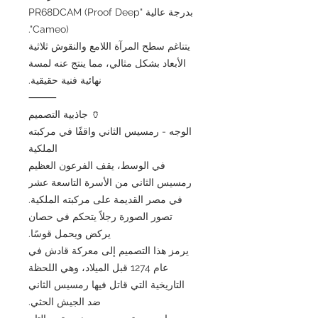
بدرجة عالية "PR68DCAM (Proof Deep
Cameo)".
يتناغم سطح المرآة اللامع والنقوش ثلاثية
الأبعاد بشكل مثالي، مما ينتج عنه لمسة
نهائية فنية حقيقية.
⸻
🏺 جاذبية التصميم
الوجه - رمسيس الثاني واقفًا في مركبته
الملكية
في الوسط، يقف الفرعون العظيم
رمسيس الثاني من الأسرة التاسعة عشر
في مصر القديمة على مركبته الملكية.
تصور الصورة رجلاً يتحكم في حصان
يركض ويحمل قوسًا.
يرمز هذا التصميم إلى معركة قادش في
عام 1274 قبل الميلاد، وهي اللحظة
التاريخية التي قاتل فيها رمسيس الثاني
ضد الجيش الحثي.