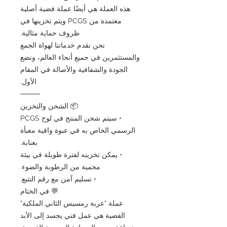
هذه العملة هي أيضًا عملة فضية أصلية
معتمدة من PCGS ويتم تخزينها في
ظروف حماية مثالية.
نحن نقدم خدماتنا لهواة الجمع
والمستثمرين في جميع أنحاء العالم، ونضع
الجودة والشفافية والأصالة في المقام
الأول.
⸻
📦 الشحن والتخزين
• سيتم شحن المنتج في لوح PCGS
الرسمي الخاص به في عبوة واقية معبأة
بعناية.
• يمكن تخزينه لفترة طويلة في بيئة
محمية من الرطوبة والضوء.
• تسليم آمن مع رقم التتبع.
💬 في الختام
عملة "عربة رمسيس الثاني الملكية"
الفضية هي عمل فني يجسد إلى الأبد